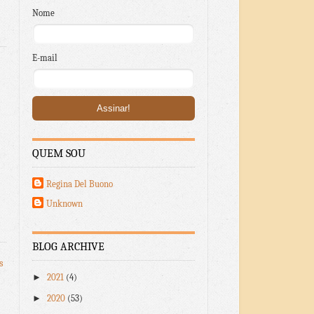
Nome
E-mail
QUEM SOU
Regina Del Buono
Unknown
BLOG ARCHIVE
s
►
2021
(4)
►
2020
(53)