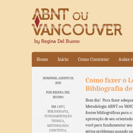
Home
Início
Como Contratar
Aulas v
Como fazer o 
DOMINGO, AGOSTO 19,
2012
Bibliografia d
POR REGINA DEL
BUONO
Bom dia! Para fazer adequad
Metodologia ABNT ou VANCO
EM
ABNT
,
BIBLIOGRAFIA
,
fontes bibliográficas para 
FUNDAMENTAÇÃO
aprovação de seu orientador
TEÓRICA
,
você para fundamentar seu t
METODOLOGIA
CIENTÍFICA
,
sérios problemas quando apr