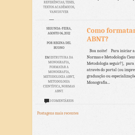
REFERÊNCIAS
,
TESES
,
TEXTOS ACADÊMICOS
,
VANCOUVER
NENHUM
COMENTÁRIO
Como formatar
SEGUNDA-FEIRA,
AGOSTO 06, 2012
ABNT?
POR REGINA DEL
BUONO
Boa noite! Para iniciar a 
Normas e Metodologia Cient
EM
ESTRUTURA DA
MONOGRAFIA
,
Metodologia seguir?], para 
FORMATAR A
através do portal (ou impre
MONOGRAFIA
,
graduação ou especializaçõ
METODOLOGIA ABNT
,
METODOLOGIA
Monografia...
CIENTÍFICA
,
NORMAS
ABNT.
3 COMENTÁRIOS
Postagens mais recentes