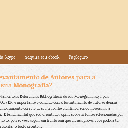
ia Skype
Adquira seu ebook
PagSeguro
Levantamento de Autores para a
e sua Monografia?
amente as Referências Bibliográficas de sua Monografia, seja pela
UVER, é importante o cuidado com o levantamento de autores demais
o embasamento correto de seu trabalho científico, sendo necessária a
. É fundamental que seu orientador opine sobre as fontes selecionadas por
exto, pois se você seguir em frente sem que ele as aprove, você poderá ter
esentar o texto pronto,...