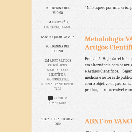
15 COMENTÁRIOS
"Não espere por uma crise p
POR REGINA DEL
BUONO
EM
EDUCAÇÃO.
,
FILOSOFIA
,
PLATÃO
NENHUM
Metodologia V
SÁBADO, JULHO 28, 2012
COMENTÁRIO
Artigos Científ
POR REGINA DEL
BUONO
Bom dia! Hoje, darei iníci
EM
ABNT
,
ARTIGOS
em alternância com os arti
CIENTÍFICOS
,
METODOLOGIA
e Artigos Científicos. Segu
CIENTÍFICA
,
médicas e autores de publi
MONOGRAFIAS
,
com o objetivo de padroniza
NORMAS VANCOUVER.
,
TCCS
precisa, clara, acessível e uni
NENHUM
COMENTÁRIO
ABNT ou VANCO
SEXTA-FEIRA, JULHO 27,
2012