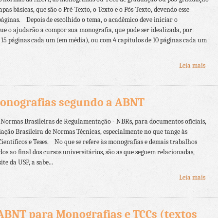
pas básicas, que são o Pré-Texto, o Texto e o Pós-Texto, devendo esse
páginas. Depois de escolhido o tema, o acadêmico deve iniciar o
ue o ajudarão a compor sua monografia, que pode ser idealizada, por
 15 páginas cada um (em média), ou com 4 capitulos de 10 páginas cada um
Leia mais
Monografias segundo a ABNT
 Normas Brasileiras de Regulamentação - NBRs, para documentos oficiais,
iação Brasileira de Normas Técnicas, especialmente no que tange às
Científicos e Teses. No que se refere às monografias e demais trabalhos
dos ao final dos cursos universitários, são as que seguem relacionadas,
te da USP, a sabe...
Leia mais
ABNT para Monografias e TCCs (textos