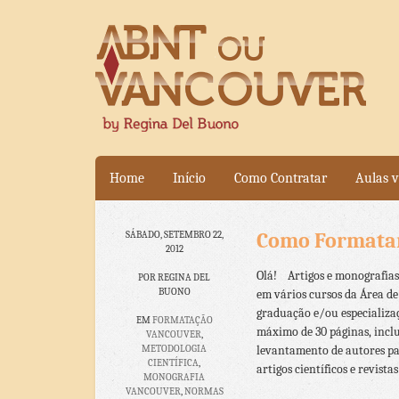
Home
Início
Como Contratar
Aulas v
Como Formata
SÁBADO, SETEMBRO 22,
2012
Olá! Artigos e monografia
POR REGINA DEL
BUONO
em vários cursos da Área de
graduação e/ou especializa
EM
FORMATAÇÃO
máximo de 30 páginas, incl
VANCOUVER
,
METODOLOGIA
levantamento de autores pa
CIENTÍFICA
,
artigos científicos e revistas
MONOGRAFIA
VANCOUVER
,
NORMAS