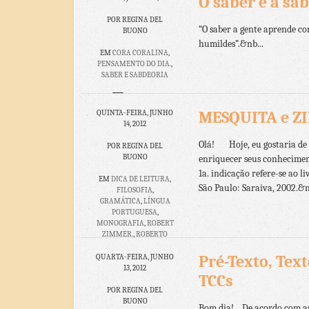
O saber e a sab
POR REGINA DEL
“O saber a gente aprende com
BUONO
humildes”.&nb...
EM
CORA CORALINA
,
PENSAMENTO DO DIA.
,
SABER E SABDEORIA
NENHUM
COMENTÁRIO
MESQUITA e ZI
QUINTA-FEIRA, JUNHO
14, 2012
Olá! Hoje, eu gostaria de d
POR REGINA DEL
BUONO
enriquecer seus conhecimen
1a. indicação refere-se ao 
EM
DICA DE LEITURA
,
São Paulo: Saraiva, 2002.&n
FILOSOFIA
,
GRAMÁTICA
,
LÍNGUA
PORTUGUESA
,
MONOGRAFIA
,
ROBERT
ZIMMER.
,
ROBERTO
M.MESQUITA
,
TCC
,
TEXTO CIENTÍFICO
Pré-Texto, Tex
QUARTA-FEIRA, JUNHO
13, 2012
TCCs
NENHUM
COMENTÁRIO
POR REGINA DEL
BUONO
Bom dia! De acordo com as