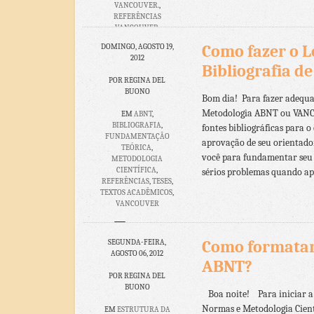
VANCOUVER.
,
REFERÊNCIAS
VANCOUVER
,
VANCOUVER
Como fazer o 
DOMINGO, AGOSTO 19,
2012
16 COMENTÁRIOS
Bibliografia d
POR REGINA DEL
BUONO
Bom dia! Para fazer adequad
Metodologia ABNT ou VANCO
EM
ABNT
,
BIBLIOGRAFIA
,
fontes bibliográficas para 
FUNDAMENTAÇÃO
aprovação de seu orientador
TEÓRICA
,
você para fundamentar seu t
METODOLOGIA
CIENTÍFICA
,
sérios problemas quando apr
REFERÊNCIAS
,
TESES
,
TEXTOS ACADÊMICOS
,
VANCOUVER
NENHUM
COMENTÁRIO
Como formatar
SEGUNDA-FEIRA,
AGOSTO 06, 2012
ABNT?
POR REGINA DEL
BUONO
Boa noite! Para iniciar a 
Normas e Metodologia Cient
EM
ESTRUTURA DA