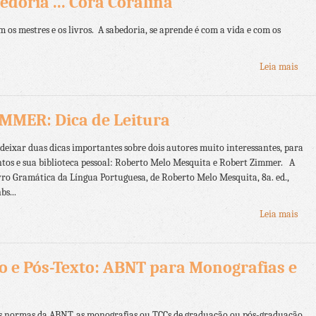
edoria ... Cora Coralina
 os mestres e os livros. A sabedoria, se aprende é com a vida e com os
Leia mais
MMER: Dica de Leitura
eixar duas dicas importantes sobre dois autores muito interessantes, para
tos e sua biblioteca pessoal: Roberto Melo Mesquita e Robert Zimmer. A
livro Gramática da Língua Portuguesa, de Roberto Melo Mesquita, 8a. ed.,
bs...
Leia mais
to e Pós-Texto: ABNT para Monografias e
 normas da ABNT, as monografias ou TCCs de graduação ou pós-graduação