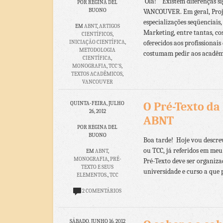
Olá! Existem diferenças sig
POR REGINA DEL
BUONO
VANCOUVER. Em geral, Proje
especializações seqüenciais
EM
ABNT
,
ARTIGOS
Marketing, entre tantas, c
CIENTÍFICOS
,
INICIAÇÃO CIENTÍFICA
,
oferecidos aos profissionai
METODOLOGIA
costumam pedir aos acadêmi
CIENTÍFICA
,
MONOGRAFIA
,
TCC'S
,
TEXTOS ACADÊMICOS
,
VANCOUVER
5 COMENTÁRIOS
O Pré-Texto d
QUINTA-FEIRA, JULHO
26, 2012
ABNT
POR REGINA DEL
BUONO
Boa tarde! Hoje vou descre
ou TCC, já referidos em meu 
EM
ABNT
,
MONOGRAFIA
,
PRÉ-
Pré-Texto deve ser organizad
TEXTO E SEUS
universidade e curso a que p
ELEMENTOS.
,
TCC
2 COMENTÁRIOS
SÁBADO, JUNHO 16, 2012