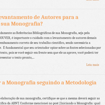
Levantamento de Autores para a
e sua Monografia?
amente as Referências Bibliográficas de sua Monografia, seja pela
UVER, é importante o cuidado com o levantamento de autores demais
o embasamento correto de seu trabalho científico, sendo necessária a
. É fundamental que seu orientador opine sobre as fontes selecionadas por
exto, pois se você seguir em frente sem que ele as aprove, você poderá ter
esentar o texto pronto,...
Leia mais
 a Monografia seguindo a Metodologia
elaboração de sua monografia, certifique-se que a mesma deverá seguir as
ífica da ABNT. Conforme mencionei no post [Iniciando a Monografia: qual