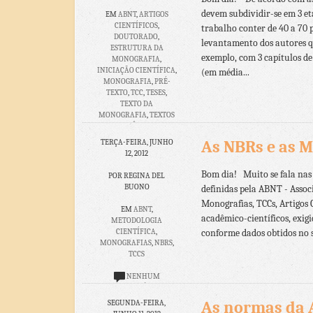
devem subdividir-se em 3 eta
EM
ABNT
,
ARTIGOS
CIENTÍFICOS
,
trabalho conter de 40 a 70 
DOUTORADO
,
levantamento dos autores q
ESTRUTURA DA
exemplo, com 3 capítulos de
MONOGRAFIA
,
INICIAÇÃO CIENTÍFICA
,
(em média...
MONOGRAFIA
,
PRÉ-
TEXTO
,
TCC
,
TESES
,
TEXTO DA
MONOGRAFIA
,
TEXTOS
ACADÊMICOS.
As NBRs e as 
TERÇA-FEIRA, JUNHO
NENHUM
12, 2012
COMENTÁRIO
Bom dia! Muito se fala nas
POR REGINA DEL
BUONO
definidas pela ABNT - Assoc
Monografias, TCCs, Artigos 
EM
ABNT
,
acadêmico-científicos, exigi
METODOLOGIA
CIENTÍFICA
,
conforme dados obtidos no si
MONOGRAFIAS
,
NBRS
,
TCCS
NENHUM
COMENTÁRIO
As normas da 
SEGUNDA-FEIRA,