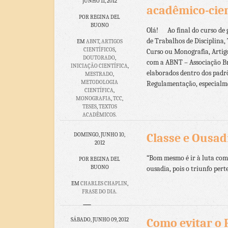
JUNHO 11, 2012
acadêmico-cien
POR REGINA DEL
BUONO
Olá! Ao final do curso de 
de Trabalhos de Disciplina,
EM
ABNT
,
ARTIGOS
CIENTÍFICOS
,
Curso ou Monografia, Artigo
DOUTORADO
,
com a ABNT – Associação Br
INICIAÇÃO CIENTÍFICA
,
elaborados dentro dos padrõ
MESTRADO
,
METODOLOGIA
Regulamentação, especialme
CIENTÍFICA
,
MONOGRAFIA
,
TCC
,
TESES
,
TEXTOS
ACADÊMICOS.
NENHUM
Classe e Ousadi
DOMINGO, JUNHO 10,
COMENTÁRIO
2012
“Bom mesmo é ir à luta com
POR REGINA DEL
BUONO
ousadia, pois o triunfo pert
EM
CHARLES CHAPLIN
,
FRASE DO DIA.
NENHUM
COMENTÁRIO
Como evitar o 
SÁBADO, JUNHO 09, 2012