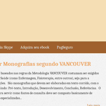
ia Skype
Adquira seu ebook
PagSeguro
r Monografias segundo VANCOUVER
s baseados nas regras da Metodologia VANCOUVER costumam ser exigidos
 Saúde (como Enfermagem, Fisioterapia, entre outros), seja para a
ções. São monografias que devem ser elaboradas em texto corrido, com o
uindo: Pré-texto, Introdução, Desenvolvimento, Conclusão, Referências. O
ra servir como fontes de consulta deve ser composto basicamente de
 especializadas...
Leia mais