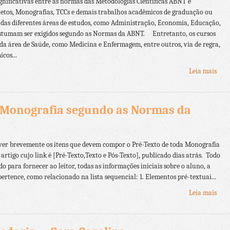
nificativas entre as normas das Metodologias Científicas ABNT e
tos, Monografias, TCCs e demais trabalhos acadêmicos de graduação ou
, das diferentes áreas de estudos, como Administração, Economia, Educação,
ostumam ser exigidos segundo as Normas da ABNT. Entretanto, os cursos
s da área de Saúde, como Medicina e Enfermagem, entre outros, via de regra,
cos...
Leia mais
a Monografia segundo as Normas da
ver brevemente os itens que devem compor o Pré-Texto de toda Monografia
artigo cujo link é [Pré-Texto,Texto e Pós-Texto], publicado dias atrás. Todo
o para fornecer ao leitor, todas as informações iniciais sobre o aluno, a
ertence, como relacionado na lista sequencial: 1. Elementos pré-textuai...
Leia mais