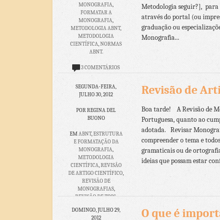
MONOGRAFIA
,
Metodologia seguir?], para 
FORMATAR A
através do portal (ou impre
MONOGRAFIA
,
graduação ou especializaçõ
METODOLOGIA ABNT
,
METODOLOGIA
Monografia...
CIENTÍFICA
,
NORMAS
ABNT.
3 COMENTÁRIOS
Revisão de Arti
SEGUNDA-FEIRA,
JULHO 30, 2012
Boa tarde! A Revisão de Mo
POR REGINA DEL
BUONO
Portuguesa, quanto ao cu
adotada. Revisar Monografia
EM
ABNT
,
ESTRUTURA
compreender o tema e todos 
E FORMATAÇÃO DA
MONOGRAFIA
,
gramaticais ou de ortografia
METODOLOGIA
ideias que possam estar conf
CIENTÍFICA
,
REVISÃO
DE ARTIGO CIENTÍFICO
,
REVISÃO DE
MONOGRAFIAS
,
REVISÃO DE TCCS
,
VANCOUVER
O que é import
DOMINGO, JULHO 29,
2012