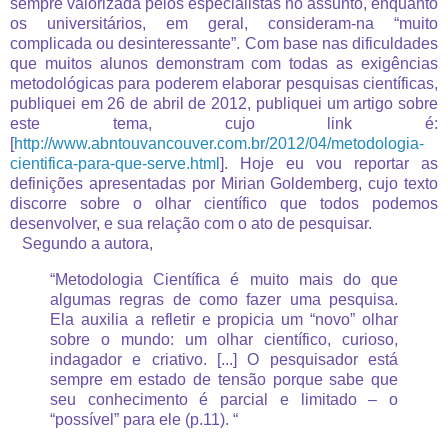
sempre valorizada pelos especialistas no assunto, enquanto
os universitários, em geral, consideram-na “muito
complicada ou desinteressante”. Com base nas dificuldades
que muitos alunos demonstram com todas as exigências
metodológicas para poderem elaborar pesquisas científicas,
publiquei em 26 de abril de 2012, publiquei um artigo sobre
este tema, cujo link é:
[
http://www.abntouvancouver.com.br/2012/04/metodologia-
cientifica-para-que-serve.html
].
Hoje eu vou reportar as
definições apresentadas por Mirian Goldemberg, cujo texto
discorre sobre o olhar científico que todos podemos
desenvolver, e sua relação com o ato de pesquisar.
Segundo a autora,
“Metodologia Científica é muito mais do que
algumas regras de como fazer uma pesquisa.
Ela auxilia a refletir e propicia um “novo” olhar
sobre o mundo: um olhar científico, curioso,
indagador e criativo. [...] O pesquisador está
sempre em estado de tensão porque sabe que
seu conhecimento é parcial e limitado – o
“possível” para ele (p.11). “