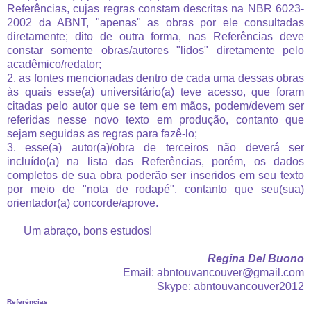
Referências, cujas regras constam descritas na NBR 6023-
2002 da ABNT, "apenas" as obras por ele consultadas
diretamente; dito de outra forma, nas Referências deve
constar somente obras/autores "lidos" diretamente pelo
acadêmico/redator;
2. as fontes mencionadas dentro de cada uma dessas obras
às quais esse(a) universitário(a) teve acesso, que foram
citadas pelo autor que se tem em mãos, podem/devem ser
referidas nesse novo texto em produção, contanto que
sejam seguidas as regras para fazê-lo;
3. esse(a) autor(a)/obra de terceiros não deverá ser
incluído(a) na lista das Referências, porém, os dados
completos de sua obra poderão ser inseridos em seu texto
por meio de "nota de rodapé", contanto que seu(sua)
orientador(a) concorde/aprove.
Um abraço, bons estudos!
Regina Del Buono
Email: abntouvancouver@gmail.com
Skype: abntouvancouver2012
Referências