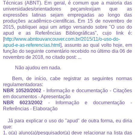
Técnicas (ABNT). Em geral, é comum que a maioria das
universidades/orientadores peçam/exijam que as
expressões latinas sejam empregadas ao longo das
produções acadêmico-científicas. Em 15 de novembro de
2015, publiquei aqui um artigo versando sobre "O uso do
apud e as Referências Bibliográficas", cujo link é:
[
http://www.abntouvancouver.com.br/2015/11/o-uso-do-
apud-e-as-referencias.html
], assunto ao qual volto hoje, em
função do seguinte comentário recebido no último dia 06 de
novembro de 2018, no citado post: ...
Não ajudou em nada.
Bem, de início, cabe registrar as seguintes normas
regulamentadoras:
NBR 10520/2002
- Informação e documentação - Citações
em documentos - Apresentação
NBR 6023/2002
- Informação e documentação -
Referências - Elaboração
Já para explicar o uso do "apud" de outra forma, eu diria
que:
1. o(a) aluno(a)/pesquisador(a) deve relacionar na lista das