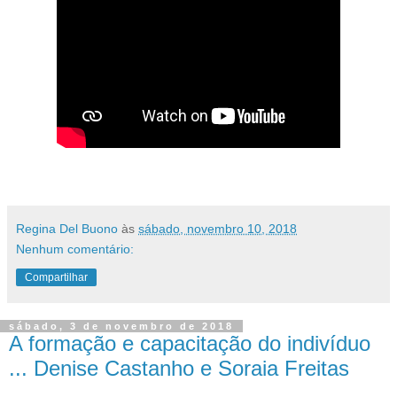
Regina Del Buono
às
sábado, novembro 10, 2018
Nenhum comentário:
Compartilhar
sábado, 3 de novembro de 2018
A formação e capacitação do indivíduo
... Denise Castanho e Soraia Freitas