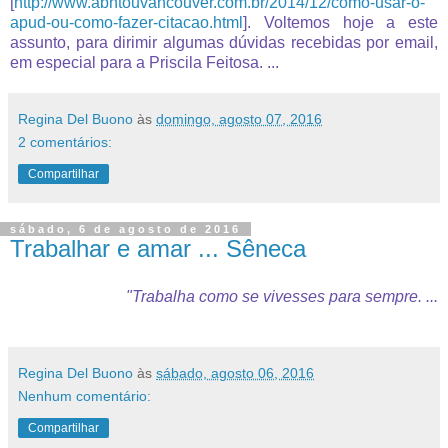
[
http://www.abntouvancouver.com.br/2014/12/como-usar-o-
apud-ou-como-fazer-citacao.html
]
. Voltemos hoje a este
assunto, para dirimir algumas dúvidas recebidas por email,
em especial para a Priscila Feitosa. ...
Regina Del Buono
às
domingo, agosto 07, 2016
2 comentários:
Compartilhar
sábado, 6 de agosto de 2016
Trabalhar e amar ... Sêneca
"Trabalha como se vivesses para sempre. ...
Regina Del Buono
às
sábado, agosto 06, 2016
Nenhum comentário:
Compartilhar