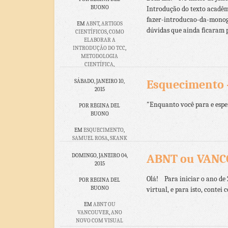
BUONO
Introdução do texto acadê
fazer-introducao-da-monogr
EM
ABNT
,
ARTIGOS
dúvidas que ainda ficaram p
CIENTÍFICOS
,
COMO
ELABORAR A
INTRODUÇÃO DO TCC
,
METODOLOGIA
CIENTÍFICA
,
MONOGRAFIAS
,
VANCOUVER
Esquecimento 
SÁBADO, JANEIRO 10,
2015
4 COMENTÁRIOS
"Enquanto você para e esper
POR REGINA DEL
BUONO
EM
ESQUECIMENTO
,
SAMUEL ROSA
,
SKANK
NENHUM
ABNT ou VANCO
DOMINGO, JANEIRO 04,
COMENTÁRIO
2015
Olá! Para iniciar o ano de 
POR REGINA DEL
BUONO
virtual, e para isto, contei
EM
ABNT OU
VANCOUVER
,
ANO
NOVO COM VISUAL