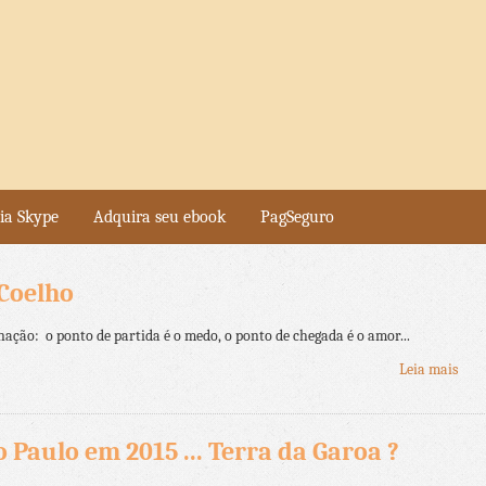
ia Skype
Adquira seu ebook
PagSeguro
 Coelho
nação: o ponto de partida é o medo, o ponto de chegada é o amor...
Leia mais
 Paulo em 2015 ... Terra da Garoa ?