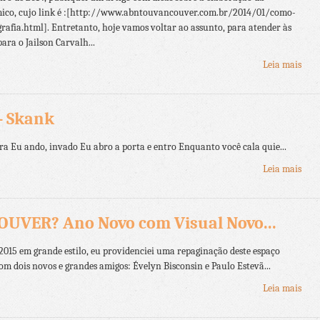
mico, cujo link é :[http://www.abntouvancouver.com.br/2014/01/como-
afia.html]. Entretanto, hoje vamos voltar ao assunto, para atender às
ara o Jailson Carvalh...
Leia mais
- Skank
a Eu ando, invado Eu abro a porta e entro Enquanto você cala quie...
Leia mais
UVER? Ano Novo com Visual Novo...
2015 em grande estilo, eu providenciei uma repaginação deste espaço
 com dois novos e grandes amigos: Évelyn Bisconsin e Paulo Estevã...
Leia mais