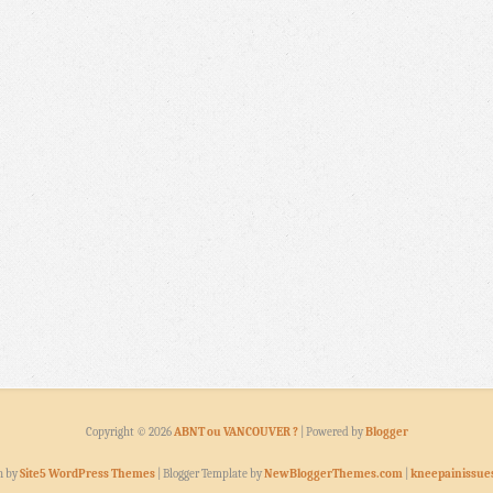
Copyright ©
2026
ABNT ou VANCOUVER ?
| Powered by
Blogger
n by
Site5 WordPress Themes
| Blogger Template by
NewBloggerThemes.com
|
kneepainissue