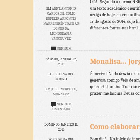
Olá! Segundo a norma NBR 6
um texto acadêmico-científ
EM
ABNT
,
ANTONIO
CARLOS GIL
,
COMO
artigo de hoje, eu vou uti
REFERIR AS FONTES
17 de agosto de 2014, cujo
NAS REFERÊNCIAS E AO
diferentes-fontes-nas.html..
LONGO DA
MONOGRAFIA
,
VANCOUVER
NENHUM
COMENTÁRIO
Monalisa... Jor
SÁBADO, JANEIRO 17,
2015
É incrível Nada desvia o de
POR REGINA DEL
BUONO
generosa comigo Veio de am
quase rir ilumina Tudo ao 
EM
JORGE VERCILLO
,
prazer, me fascina Deusa co
MONALISA
NENHUM
COMENTÁRIO
Como elaborar
DOMINGO, JANEIRO 11,
2015
Bom dia! No início de janei
POR REGINA DEL