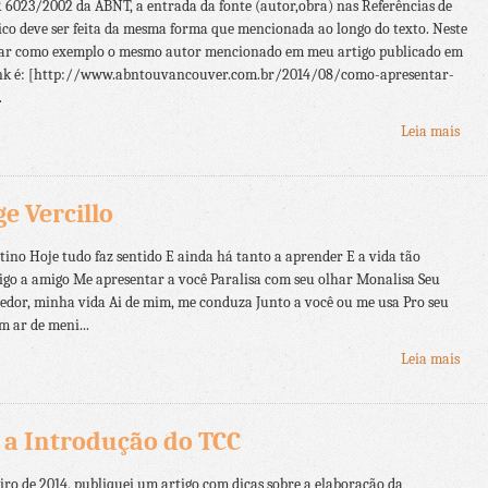
023/2002 da ABNT, a entrada da fonte (autor,obra) nas Referências de
ico deve ser feita da mesma forma que mencionada ao longo do texto. Neste
lizar como exemplo o mesmo autor mencionado em meu artigo publicado em
 link é: [http://www.abntouvancouver.com.br/2014/08/como-apresentar-
.
Leia mais
ge Vercillo
stino Hoje tudo faz sentido E ainda há tanto a aprender E a vida tão
igo a amigo Me apresentar a você Paralisa com seu olhar Monalisa Seu
redor, minha vida Ai de mim, me conduza Junto a você ou me usa Pro seu
m ar de meni...
Leia mais
 a Introdução do TCC
ro de 2014, publiquei um artigo com dicas sobre a elaboração da