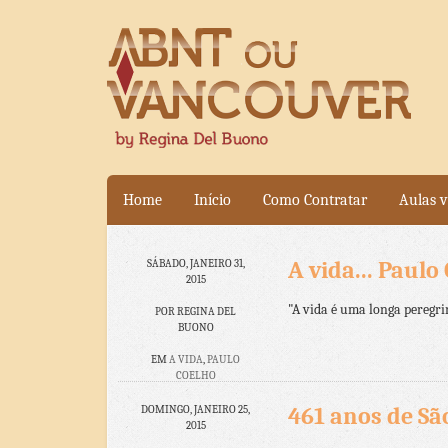
Home
Início
Como Contratar
Aulas v
A vida... Paulo
SÁBADO, JANEIRO 31,
2015
"A vida é uma longa peregri
POR REGINA DEL
BUONO
EM
A VIDA
,
PAULO
COELHO
NENHUM
461 anos de São
DOMINGO, JANEIRO 25,
COMENTÁRIO
2015