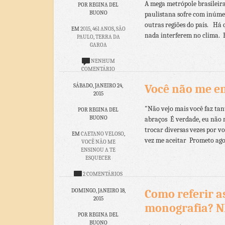
A mega metrópole brasileira
POR REGINA DEL
BUONO
paulistana sofre com inúme
outras regiões do país. Há
EM
2015
,
461 ANOS
,
SÃO
nada interferem no clima. E
PAULO
,
TERRA DA
GAROA
NENHUM
COMENTÁRIO
Você não me en
SÁBADO, JANEIRO 24,
2015
"Não vejo mais você faz ta
POR REGINA DEL
BUONO
abraços É verdade, eu não 
trocar diversas vezes por v
EM
CAETANO VELOSO
,
vez me aceitar Prometo ago
VOCÊ NÃO ME
ENSINOU A TE
ESQUECER
2 COMENTÁRIOS
Como referir a
DOMINGO, JANEIRO 18,
2015
monografia? N
POR REGINA DEL
BUONO