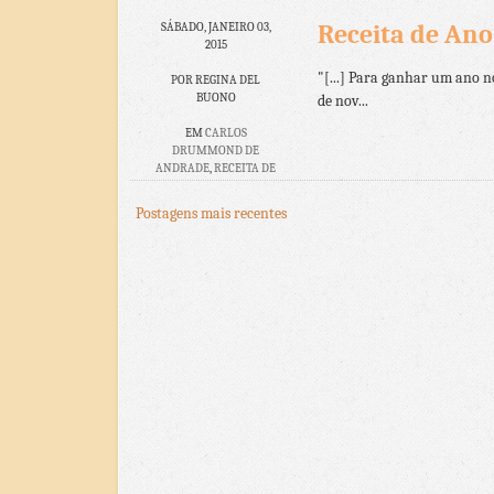
NOVO
Receita de An
SÁBADO, JANEIRO 03,
2 COMENTÁRIOS
2015
"[...] Para ganhar um ano n
POR REGINA DEL
BUONO
de nov...
EM
CARLOS
DRUMMOND DE
ANDRADE
,
RECEITA DE
ANO NOVO
Postagens mais recentes
NENHUM
COMENTÁRIO