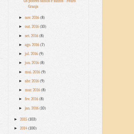
Os pobres sábios e santos - Pedro
Granja
►
nov. 2016
(8)
►
out. 2016
(10)
►
set. 2016
(8)
►
ago. 2016
(7)
►
jul. 2016
(9)
►
jun. 2016
(8)
►
mai. 2016
(9)
►
abr. 2016
(9)
►
mar. 2016
(8)
►
fev. 2016
(8)
►
jan. 2016
(10)
►
2015
(103)
►
2014
(100)