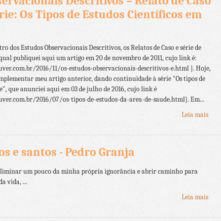
ervacionais Descritivos – Relato de Caso
Série: Os Tipos de Estudos Científicos em
ro dos Estudos Observacionais Descritivos, os Relatos de Caso e série de
qual publiquei aqui um artigo em 20 de novembro de 2011, cujo link é:
r.com.br/2016/11/os-estudos-observacionais-descritivos-e.html ]. Hoje,
mplementar meu artigo anterior, dando continuidade à série "Os tipos de
", que anunciei aqui em 03 de julho de 2016, cujo link é
er.com.br/2016/07/os-tipos-de-estudos-da-area-de-saude.html]. Em...
Leia mais
os e santos - Pedro Granja
 eliminar um pouco da minha própria ignorância e abrir caminho para
 vida, ...
Leia mais