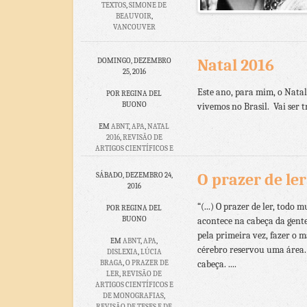
TEXTOS
,
SIMONE DE
BEAUVOIR
,
VANCOUVER
NENHUM
COMENTÁRIO
Natal 2016
DOMINGO, DEZEMBRO
25, 2016
Este ano, para mim, o Natal
POR REGINA DEL
BUONO
vivemos no Brasil. Vai ser t
EM
ABNT
,
APA
,
NATAL
2016
,
REVISÃO DE
ARTIGOS CIENTÍFICOS E
DE MONOGRAFIAS
,
REVISÃO DE TESES E DE
O prazer de ler
SÁBADO, DEZEMBRO 24,
TCCS
,
REVISÃO DE
2016
TEXTOS
,
VANCOUVER
“(...) O prazer de ler, tod
POR REGINA DEL
NENHUM
BUONO
acontece na cabeça da gente
COMENTÁRIO
pela primeira vez, fazer o 
EM
ABNT
,
APA
,
cérebro reservou uma área. 
DISLEXIA
,
LÚCIA
BRAGA
,
O PRAZER DE
cabeça. ....
LER
,
REVISÃO DE
ARTIGOS CIENTÍFICOS E
DE MONOGRAFIAS
,
REVISÃO DE TESES E DE