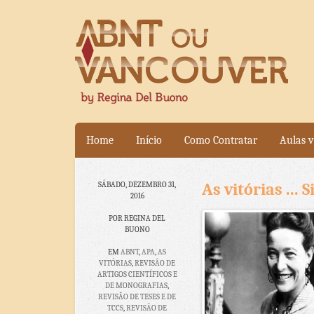
Home
Início
Como Contratar
Aulas v
As vitórias ...
SÁBADO, DEZEMBRO 31,
2016
POR REGINA DEL
BUONO
EM
ABNT
,
APA
,
AS
VITÓRIAS
,
REVISÃO DE
ARTIGOS CIENTÍFICOS E
DE MONOGRAFIAS
,
REVISÃO DE TESES E DE
TCCS
,
REVISÃO DE