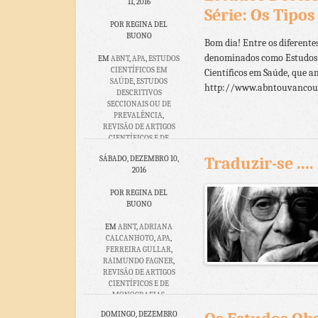
REVISÃO DE TESES E DE
11, 2016
Série: Os Tipo
TCCS
,
REVISÃO DE
TEXTOS
,
VANCOUVER
,
POR REGINA DEL
VER OU FAZER
BUONO
Bom dia! Entre os diferente
denominados como Estudos de
NENHUM
EM
ABNT
,
APA
,
ESTUDOS
COMENTÁRIO
CIENTÍFICOS EM
Científicos em Saúde, que an
SAÚDE
,
ESTUDOS
http://www.abntouvancouve
DESCRITIVOS
SECCIONAIS OU DE
PREVALÊNCIA
,
REVISÃO DE ARTIGOS
CIENTÍFICOS E DE
MONOGRAFIAS
,
Traduzir-se ....
SÁBADO, DEZEMBRO 10,
REVISÃO DE TESES E DE
2016
TCCS
,
REVISÃO DE
TEXTOS
,
VANCOUVER
POR REGINA DEL
BUONO
NENHUM
COMENTÁRIO
EM
ABNT
,
ADRIANA
CALCANHOTO
,
APA
,
FERREIRA GULLAR
,
RAIMUNDO FAGNER
,
REVISÃO DE ARTIGOS
CIENTÍFICOS E DE
MONOGRAFIAS
,
REVISÃO DE TESES E DE
DOMINGO, DEZEMBRO
TCCS
,
REVISÃO DE