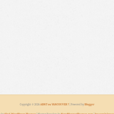
Copyright ©
2026
ABNT ou VANCOUVER ?
| Powered by
Blogger