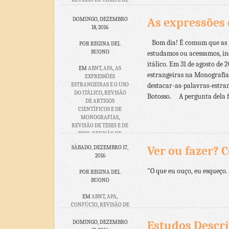
TCCS
,
REVISÃO DE
TEXTOS
,
VANCOUVER
As expressões e
DOMINGO, DEZEMBRO
18, 2016
NENHUM
COMENTÁRIO
Bom dia! É comum que as pa
POR REGINA DEL
BUONO
estudamos ou acessamos, inc
itálico. Em 31 de agosto de
EM
ABNT
,
APA
,
AS
estrangeiras na Monografi
EXPRESSÕES
ESTRANGEIRAS E O USO
destacar-as-palavras-estran
DO ITÁLICO
,
REVISÃO
Botosso. A pergunta dela foi
DE ARTIGOS
CIENTÍFICOS E DE
MONOGRAFIAS
,
REVISÃO DE TESES E DE
TCCS
,
REVISÃO DE
TEXTOS
,
VANCOUVER
Ver ou fazer? 
SÁBADO, DEZEMBRO 17,
2016
NENHUM
COMENTÁRIO
"O que eu ouço, eu esqueço. .
POR REGINA DEL
BUONO
EM
ABNT
,
APA
,
CONFÚCIO
,
REVISÃO DE
ARTIGOS CIENTÍFICOS E
DE MONOGRAFIAS
,
Estudos Descrit
DOMINGO, DEZEMBRO