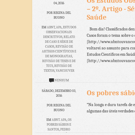
Os Estudos Obs
04, 2016
TEXTOS
,
TRADUZIR-SE
,
– 2º. Artigo - 
VANCOUVER
POR REGINA DEL
Saúde
BUONO
NENHUM
COMENTÁRIO
EM
ABNT
,
APA
,
ESTUDOS
Bom dia! Classificados dent
OBSERVACIONAIS
Casos foram o tema sobre o 
DESCRITIVOS
,
RELATO
[http://www.abntouvancouve
DE CASO E SÉRIE DE
CASOS
,
REVISÃO DE
voltarei ao assunto para co
ARTIGOS CIENTÍFICOS E
Estudos Científicos em Saúde
DE MONOGRAFIAS
,
[http://www.abntouvancouv
REVISÃO DE TESES E DE
TCCS
,
REVISÃO DE
TEXTOS
,
VANCOUVER
NENHUM
COMENTÁRIO
Os pobres sábi
SÁBADO, DEZEMBRO 03,
2016
“Na longa e dura tarefa de
POR REGINA DEL
BUONO
algumas das úteis verdades da
EM
ABNT. APA
,
OS
POBRES SÁBIOS E
SANTOS
,
PEDRO
GRANJA
,
REVISÃO DE