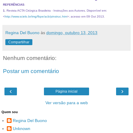
REFERÊNCIAS
:
1.
Revista ACTA Cirúrgica Brasileira -
Instruções aos Autores
.
Disponível em:
<
http://www.scielo.br/img/fbpe/acb/pinstruc.htm
>; acesso em 09 Out 2013.
Regina Del Buono
às
domingo, outubro 13, 2013
Compartilhar
Nenhum comentário:
Postar um comentário
‹
›
Página inicial
Ver versão para a web
Quem sou
Regina Del Buono
Unknown