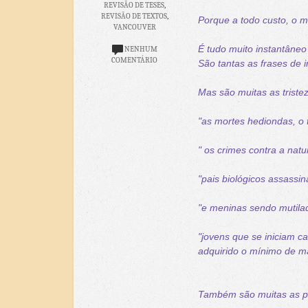
REVISÃO DE TESES
,
REVISÃO DE TEXTOS
,
Porque a todo custo, o m
VANCOUVER
É tudo muito instantân
NENHUM
COMENTÁRIO
São tantas as frases de i
Mas são muitas as tristez
"as mortes hediondas, o 
" os crimes contra a natu
"pais biológicos assassin
"e meninas sendo mutilad
"jovens que se iniciam c
adquirido o mínimo de ma
Também são muitas as pes