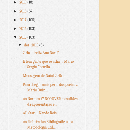
►
2019
(18)
►
2018
(84)
►
2017
(105)
►
2016
(103)
▼
2015
(103)
▼
dez. 2015
(8)
2016 ... Feliz Ano Novo?
E tem gente que se acha ... Mário
Sérgio Cortella
Mensagem de Natal 2015
Para chegar mais perto dos poetas ....
Mário Quin...
As Normas VANCOUVER e os slides
da apresentação e...
All Star ... Nando Reis
As Referências Bibliográficas e a
Metodologia util...