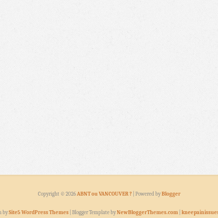
Copyright ©
2026
ABNT ou VANCOUVER ?
| Powered by
Blogger
n by
Site5 WordPress Themes
| Blogger Template by
NewBloggerThemes.com
|
kneepainissue