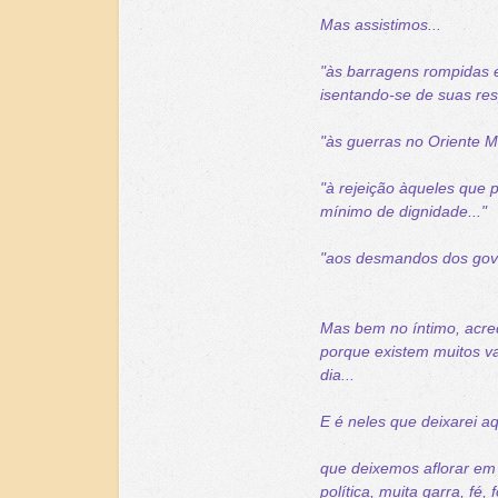
Mas assistimos...
"às barragens rompidas e
isentando-se de suas res
"às guerras no Oriente M
"à rejeição àqueles que 
mínimo de dignidade..."
"aos desmandos dos gov
Mas bem no íntimo, acred
porque existem muitos v
dia...
E é neles que deixarei a
que deixemos aflorar em 
política, muita garra, fé