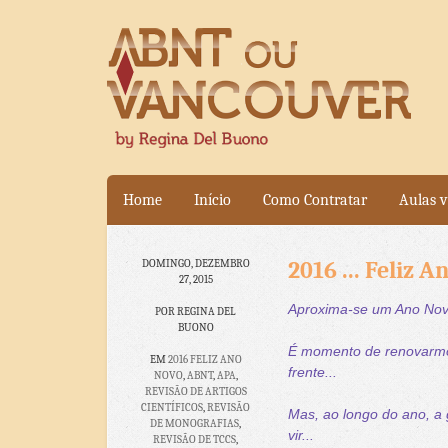
Home
Início
Como Contratar
Aulas v
2016 ... Feliz 
DOMINGO, DEZEMBRO
27, 2015
Aproxima-se um Ano Nov
POR REGINA DEL
BUONO
É momento de renovarmos
EM
2016 FELIZ ANO
frente...
NOVO
,
ABNT
,
APA
,
REVISÃO DE ARTIGOS
CIENTÍFICOS
,
REVISÃO
Mas, ao longo do ano, a
DE MONOGRAFIAS
,
vir...
REVISÃO DE TCCS
,