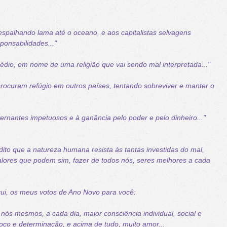
spalhando lama até o oceano, e aos capitalistas selvagens
ponsabilidades..."
édio, em nome de uma religião que vai sendo mal interpretada..."
procuram refúgio em outros países, tentando sobreviver e manter o
ernantes impetuosos
e à ganância pelo poder e pelo dinheiro..."
ito que a natureza humana resista às tantas investidas do mal,
alores que podem sim, fazer de todos nós, seres melhores a cada
qui, os meus votos de Ano Novo para você:
nós mesmos, a cada dia, maior consciência individual, social e
, foco e determinação, e acima de tudo, muito amor...