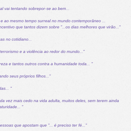
al vai tentando sobrepor-se ao bem...
eo e ao mesmo tempo surreal no mundo contemporâneo ...
ncentivo que tantos dizem sobre "...os dias melhores que virão..."
as no cotidiano...
terrorismo e a violência ao redor do mundo..."
reza e tantos outros contra a humanidade toda... "
ando seus próprios filhos..."
as... "
ada vez mais cedo na vida adulta, muitos deles, sem terem ainda
turidade... "
soas que apostam que "... é preciso ter fé..."