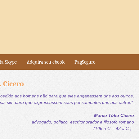
ia Skype
Adquira seu ebook
PagSeguro
. Cícero
oncedido aos homens não para que eles enganassem uns aos outros,
as sim para que expressassem seus pensamentos uns aos outros".
Marco Túlio Cícero
advogado, político, escritor,orador e filosofo romano
(106.a.C. - 43 a.C.).