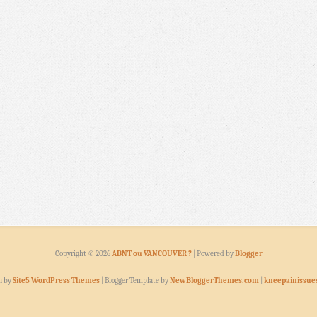
Copyright ©
2026
ABNT ou VANCOUVER ?
| Powered by
Blogger
n by
Site5 WordPress Themes
| Blogger Template by
NewBloggerThemes.com
|
kneepainissue