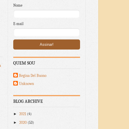
Nome
E-mail
QUEM SOU
a
Regina Del Buono
Unknown
BLOG ARCHIVE
►
2021
(4)
►
2020
(53)