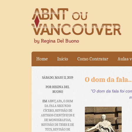
Home
Início
Como Contratar
Aulas v
O dom da fala..
SÁBADO, MAIO 11, 2019
POR REGINA DEL
"O dom da fala foi c
BUONO
m
EM
ABNT
,
APA
,
O DOM
DA FALA SEGUNDO
CÍCERO
,
REVISÃO DE
ARTIGOS CIENTÍFICOS E
DE MONOGRAFIAS
,
REVISÃO DE TESES E DE
TCCS
,
REVISÃO DE