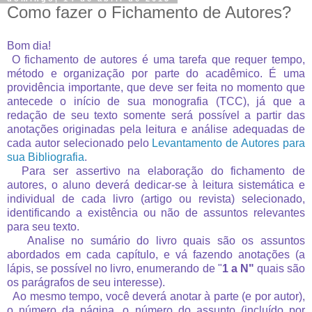
Como fazer o Fichamento de Autores?
Bom dia!
O fichamento de autores é uma tarefa que requer tempo,
método e organização por parte do acadêmico. É uma
providência importante, que deve ser feita no momento que
antecede o início de sua monografia (TCC), já que a
redação de seu texto somente será possível a partir das
anotações originadas pela leitura e análise adequadas de
cada autor selecionado pelo
Levantamento de Autores para
sua Bibliografia
.
Para ser assertivo na elaboração do fichamento de
autores, o aluno deverá dedicar-se à leitura sistemática e
indivi
dual de cada livro (artigo ou revista) selecionado,
identificando a existência ou não de assuntos relevantes
para seu texto.
Analise no sumário do livro quais são os assuntos
abordados em cada capítulo, e vá fazendo anotações (a
lápis, se possível no livro, enumerando de "
1 a N"
quais são
os parágrafos de seu interesse).
Ao mesmo tempo, você deverá anotar à parte (e por autor),
o número da página, o número do assunto (incluído por