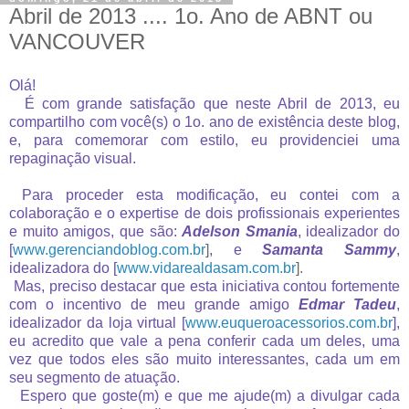
Abril de 2013 .... 1o. Ano de ABNT ou
VANCOUVER
Olá!
É com grande satisfação que neste Abril de 2013, eu
compartilho com você(s) o 1o. ano de existência deste blog,
e, para comemorar com estilo, eu providenciei uma
repaginação visual.
Para proceder esta modificação, eu contei com a
colaboração e o expertise de dois profissionais experientes
e muito amigos, que são:
Adelson Smania
, idealizador do
[
www.gerenciandoblog.com.br
]
, e
Samanta Sammy
,
idealizadora do [
www.vidarealdasam.com.br
].
Mas, preciso destacar que esta iniciativa contou fortemente
com o incentivo de meu grande amigo
Edmar Tadeu
,
idealizador da loja virtual [
www.euqueroacessorios.com.br
],
eu acredito que vale a pena conferir cada um deles, uma
vez que todos eles são muito interessantes, cada um em
seu segmento de atuação.
Espero que goste(m) e que me ajude(m) a divulgar cada