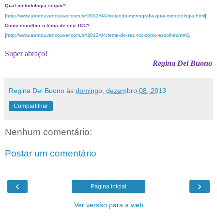
Qual metodologia seguir?
[
http://www.abntouvancouver.com.br/2012/04/iniciando-monografia-qual-metodologia.html
];
Como escolher o tema de seu TCC?
[
http://www.abntouvancouver.com.br/2012/04/tema-do-seu-tcc-como-escolher.html
].
Super abraço!
Regina Del Buono
Regina Del Buono
às
domingo, dezembro 08, 2013
Compartilhar
Nenhum comentário:
Postar um comentário
‹
›
Página inicial
Ver versão para a web