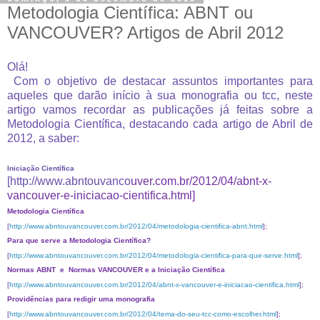
Metodologia Científica: ABNT ou
VANCOUVER? Artigos de Abril 2012
Olá!
Com o objetivo de destacar assuntos importantes para
aqueles que darão início à sua monografia ou tcc, neste
artigo vamos recordar as publicações já feitas sobre a
Metodologia Científica, destacando cada artigo de Abril de
2012, a saber:
Iniciação Científica
[
http://www.abntouvanco
uver.com.br/2012/04/abnt-x-
vancouver-e-iniciacao-cientifica.html
]
Metodologia Científica
[
http://www.abntouvancouver.com.br/2012/04/metodologia-cientifica-abnt.html
];
Para que serve a Metodologia Científica?
[
http://www.abntouvancouver.com.br/2012/04/metodologia-cientifica-para-que-serve.html
];
Normas ABNT e Normas VANCOUVER e a Iniciação Científica
[
http://www.abntouvancouver.com.br/2012/04/abnt-x-vancouver-e-iniciacao-cientifica.html
];
Providências para redigir uma monografia
[
http://www.abntouvancouver.com.br/2012/04/tema-do-seu-tcc-como-escolher.html
];