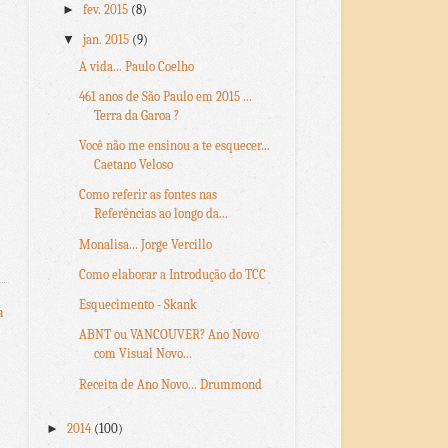
►
fev. 2015
(8)
▼
jan. 2015
(9)
A vida... Paulo Coelho
461 anos de São Paulo em 2015 ...
Terra da Garoa ?
Você não me ensinou a te esquecer...
Caetano Veloso
Como referir as fontes nas
Referências ao longo da...
Monalisa... Jorge Vercillo
Como elaborar a Introdução do TCC
Esquecimento - Skank
a
ABNT ou VANCOUVER? Ano Novo
com Visual Novo...
Receita de Ano Novo... Drummond
►
2014
(100)