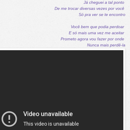
Já cheguei a tal ponto
De me trocar diversas vezes por você
Só pra ver se te encontro
Você bem que podia perdoar
E só mais uma vez me aceitar
Prometo agora vou fazer por onde
Nunca mais perdê-la