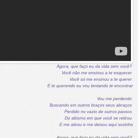
Agora, que faço eu da vida sem você?
Você não me ensinou a te esquecer
Você só me ensinou a te querer
E te querendo eu vou tentando te encontrar
Vou me perdendo
Buscando em outros braços seus abraços
Perdido no vazio de outros passos
Do abismo em que você se retirou
E me atirou e me deixou aqui sozinho
Agora, que faço eu da vida sem você?