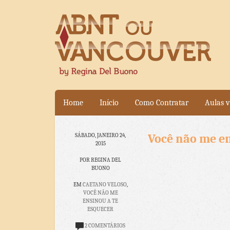
Home
Início
Como Contratar
Aulas v
Você não me en
SÁBADO, JANEIRO 24,
2015
POR REGINA DEL
BUONO
EM
CAETANO VELOSO
,
VOCÊ NÃO ME
ENSINOU A TE
ESQUECER
2 COMENTÁRIOS