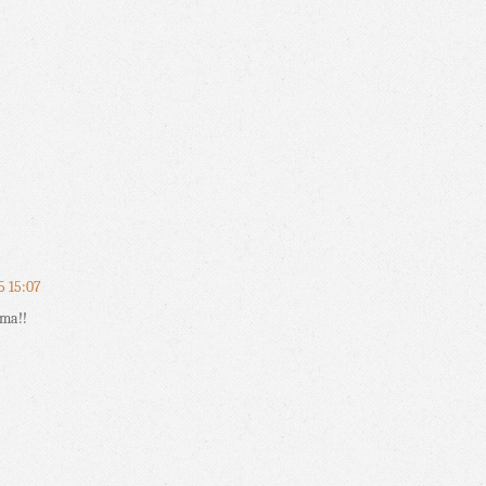
5 15:07
ima!!