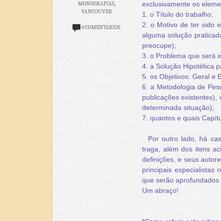
exclusivamente os elem
MONOGRAFIAS
,
VANCOUVER
1. o Título do trabalho;
2. o Motivo de ter sido 
4 COMENTÁRIOS
alguma solução praticad
preocupe);
3. o Problema que será i
4. a Solução Hipotética 
5. os Objetivos: Geral e 
6. a Metodologia de Pesq
publicações existentes),
determinada situação);
7. quantos e quais Capít
Por outro lado, há cas
traga, além dos itens ac
definições, e seus autore
principais especialista
que serão aprofundados 
Um abraço!