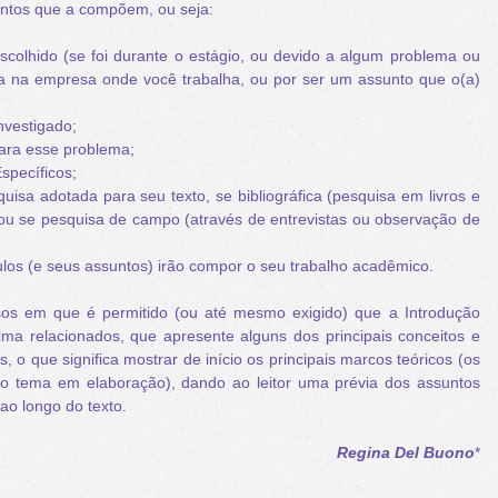
entos que a compõem, ou seja:
escolhido (se foi durante o estágio, ou devido a algum problema ou
a na empresa onde você trabalha, ou por ser um assunto que o(a)
nvestigado;
para esse problema;
Específicos;
uisa adotada para seu texto, se bibliográfica (pesquisa em livros e
 ou se pesquisa de campo (através de entrevistas ou observação de
ulos (e seus assuntos) irão compor o seu trabalho acadêmico.
os em que é permitido (ou até mesmo exigido) que a Introdução
ima relacionados, que apresente alguns dos principais conceitos e
s, o que significa mostrar de início os principais marcos teóricos (os
s no tema em elaboração), dando ao leitor uma prévia dos assuntos
ao longo do texto.
Regina Del Buono
*