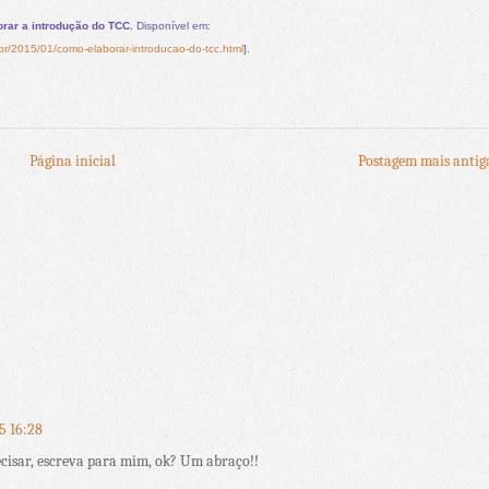
:
rar a introdução do TCC.
Disponível em:
r/2015/01/como-elaborar-introducao-do-tcc.html
].
Página inicial
Postagem mais antig
15 16:28
recisar, escreva para mim, ok? Um abraço!!