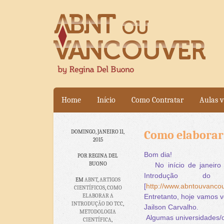
Home
Início
Como Contratar
Aulas v
Como elaborar
DOMINGO, JANEIRO 11,
2015
Bom dia!
POR REGINA DEL
BUONO
No início de janeiro 
Introdução 
EM
ABNT
,
ARTIGOS
[
http://www.abntouvanco
CIENTÍFICOS
,
COMO
ELABORAR A
Entretanto, hoje vamos v
INTRODUÇÃO DO TCC
,
Jailson Carvalho.
METODOLOGIA
Algumas universidades/o
CIENTÍFICA
,