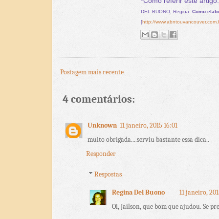
*Como referir este artigo
DEL-BUONO, Regina.
Como elabo
[
http://www.abntouvancouver.com.b
Postagem mais recente
4 comentários:
Unknown
11 janeiro, 2015 16:01
muito obrigada....serviu bastante essa dica..
Responder
Respostas
Regina Del Buono
11 janeiro, 20
Oi, Jailson, que bom que ajudou. Se p