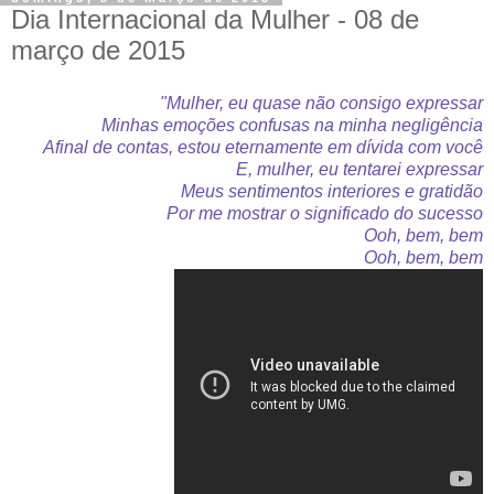
Dia Internacional da Mulher - 08 de
março de 2015
"Mulher, eu quase não consigo expressar
Minhas emoções confusas na minha negligência
Afinal de contas, estou eternamente em dívida com você
E, mulher, eu tentarei expressar
Meus sentimentos interiores e gratidão
Por me mostrar o significado do sucesso
Ooh, bem, bem
Ooh, bem, bem