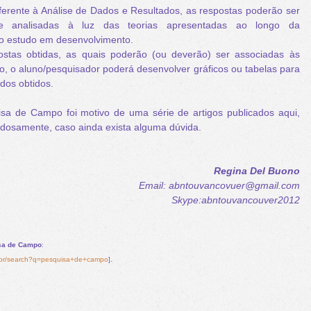
erente à Análise de Dados e Resultados, as respostas poderão ser
e analisadas à luz das teorias apresentadas ao longo da
o estudo em desenvolvimento.
tas obtidas, as quais poderão (ou deverão) ser associadas às
to, o aluno/pesquisador poderá desenvolver gráficos ou tabelas para
dos obtidos.
 de Campo foi motivo de uma série de artigos publicados aqui,
dadosamente, caso ainda exista alguma dúvida.
Regina Del Buono
Email: abntouvancovuer@gmail.com
Skype:abntouvancouver2012
sa de Campo
:
.br/search?q=pesquisa+de+campo
].