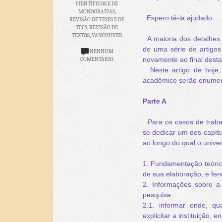
CIENTÍFICOS E DE
MONOGRAFIAS
,
Espero tê-la ajudado. ...
REVISÃO DE TESES E DE
TCCS
,
REVISÃO DE
TEXTOS
,
VANCOUVER
A maioria dos detalhes 
de uma série de artigos
NENHUM
novamente ao final desta
COMENTÁRIO
Neste artigo de hoje, 
acadêmico serão enumer
Parte A
Para os casos de trab
se dedicar um dos capít
ao longo do qual o univer
1. Fundamentação teórica
de sua elaboração, e fen
2. Informações sobre a I
pesquisa:
2.1. informar onde, qu
explicitar a instituição, 