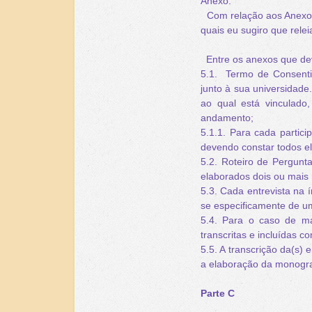
Anexo.
Com relação aos Anexos,
quais eu sugiro que relei
Entre os anexos que de
5.1. Termo de Consenti
junto à sua universidade.
ao qual está vinculado
andamento;
5.1.1. Para cada partic
devendo constar todos e
5.2. Roteiro de Pergunta
elaborados dois ou mais 
5.3. Cada entrevista na í
se especificamente de um
5.4. Para o caso de ma
transcritas e incluídas c
5.5. A transcrição da(s) 
a elaboração da monogra
Parte C