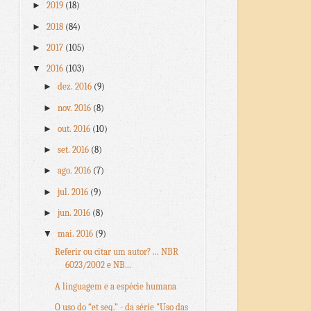
►
2019
(18)
►
2018
(84)
►
2017
(105)
▼
2016
(103)
►
dez. 2016
(9)
►
nov. 2016
(8)
►
out. 2016
(10)
►
set. 2016
(8)
►
ago. 2016
(7)
►
jul. 2016
(9)
►
jun. 2016
(8)
▼
mai. 2016
(9)
Referir ou citar um autor? ... NBR
6023/2002 e NB...
A linguagem e a espécie humana
O uso do “et seq.” - da série "Uso das