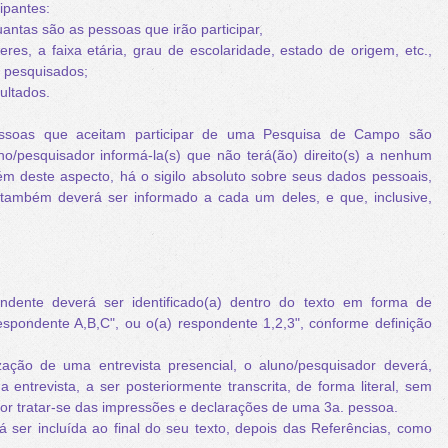
cipantes:
antas são as pessoas que irão participar,
es, a faixa etária, grau de escolaridade, estado de origem, etc.,
m pesquisados;
ultados.
as que aceitam participar de uma Pesquisa de Campo são
no/pesquisador informá-la(s) que não terá(ão) direito(s) a nenhum
ém deste aspecto, há o sigilo absoluto sobre seus dados pessoais,
 também deverá ser informado a cada um deles, e que, inclusive,
dente deverá ser identificado(a) dentro do texto em forma de
respondente A,B,C", ou
o(a) respondente
1,2,3
", conforme definição
ção de uma entrevista presencial, o aluno/pesquisador deverá,
a entrevista, a ser posteriormente transcrita, de forma literal, sem
por tratar-se das impressões e declarações de uma 3a. pessoa.
 ser incluída ao final do seu texto, depois das Referências, como