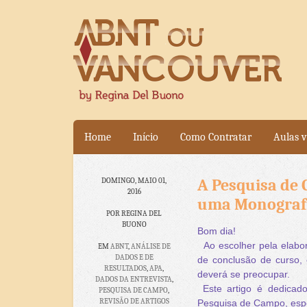
Home
Início
Como Contratar
Aulas v
A Pesquisa de 
DOMINGO, MAIO 01,
2016
uma Monograf
POR REGINA DEL
BUONO
Bom dia!
Ao escolher pela elabo
EM
ABNT
,
ANÁLISE DE
DADOS E DE
de conclusão de curso,
RESULTADOS
,
APA
,
deverá se preocupar.
DADOS DA ENTREVISTA
,
Este artigo é dedicado
PESQUISA DE CAMPO
,
REVISÃO DE ARTIGOS
Pesquisa de Campo, espe