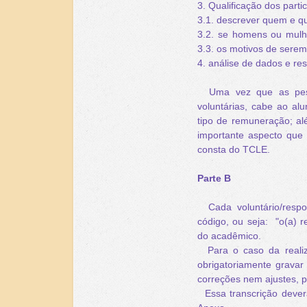
3. Qualificação dos parti
3.1. descrever quem e qu
3.2. se homens ou mulher
3.3. os motivos de sere
4. análise de dados e res
Uma vez que as pesso
voluntárias, cabe ao alu
tipo de remuneração; al
importante aspecto que
consta do TCLE.
Parte B
Cada voluntário/respon
código, ou seja:
"o(a) 
do acadêmico.
Para o caso da realiza
obrigatoriamente gravar 
correções nem ajustes, 
Essa transcrição deverá