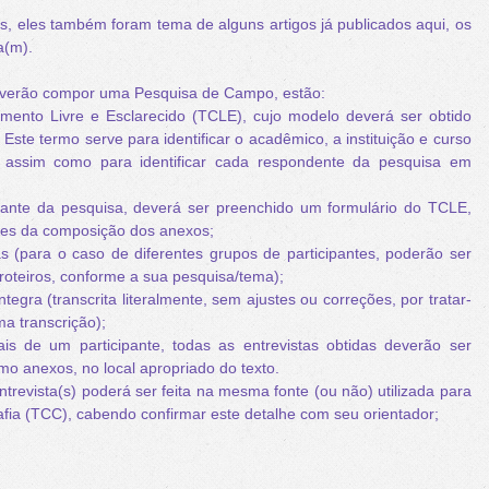
 eles também foram tema de alguns artigos já publicados aqui, os
a(m).
verão compor uma Pesquisa de Campo, estão:
mento Livre e Esclarecido (TCLE), cujo modelo deverá ser obtido
 Este termo serve para identificar o acadêmico, a instituição e curso
, assim como para identificar cada respondente da pesquisa em
ipante da pesquisa, deverá ser preenchido um formulário do TCLE,
les da composição dos anexos;
s (para o caso de diferentes grupos de participantes, poderão ser
roteiros, conforme a sua pesquisa/tema);
ntegra (transcrita literalmente, sem ajustes ou correções, por tratar-
a transcrição);
is de um participante, todas as entrevistas obtidas deverão ser
omo anexos, no local apropriado do texto.
entrevista(s) poderá ser feita na mesma fonte (ou não) utilizada para
fia (TCC), cabendo confirmar este detalhe com seu orientador;