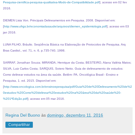
Pesquisa-cientifica-pesquisa-qualitativa-Modo-de-Compatibilidade.pdf
]; acesso em 02 fev
2016.
DIEMEN Lisia Von. Principais Delineamentos em Pesquisa. 2008. Disponível em:
[
http://www.ufrgs.br/economiadasaude/arquivos/diemen_epidemiologia.pdf
]; acesso em 03
jan 2016.
LUNA FILHO, Bráulio. Seqüência Básica na Elaboração de Protocolos de Pesquisa. Arq
Bras Cardiol., vol. 71, n. 6, p.735-740, 1998.
SARRAF, Jonathan Souza; MIRANDA, Henrique da Costa; BESTEIRO, Alana Valéria Matos;
SILVA, Luiz Carlos Costa; SARQUIS, Sotero Netto. Guia de delineamento de estudos:
Como delinear estudos na área da saúde. Belém- PA, Oncológica Brasil - Ensino e
Pesquisa, 1. ed. 2015. Disponível em:
[
http://www.oncologica.com.br/ensinoepesquisa/pdf/Guia%20de%20Delineamento%20de%2
0estudos-%20Como%20delinear%20estudos%20na%20área%20da%20saúde%20-
%201ªEdição.pdf
]; acesso em 05 mar 2016.
Regina Del Buono
às
domingo, dezembro 11, 2016
Compartilhar