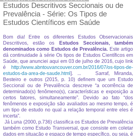
Estudos Descritivos Seccionais ou de
Prevalência - Série: Os Tipos de
Estudos Científicos em Saúde
Bom dia! Entre os diferentes Estudos Observacionais
Descritivos, estão os
Estudos Seccionais, também
denominados como Estudos de Prevalência.
Este artigo
dá continuidade à série Os tipos de Estudos Científicos em
Saúde, que anunciei aqui em 03 de julho de 2016, cujo link
é
http://www.abntouvancouver.com.br/2016/07/os-tipos-de-
estudos-da-area-de-saude.html
]. ...
Sarraf, Miranda,
Besteiro e outros (2015, p. 10) definem que um Estudo
Seccional ou de Prevalência descreve “a ocorrência de
determinado(s) fenômeno(s), características e exposição a
certos fatores, simultaneamente”. Devido ao fato “dos
fenômenos e exposição são avaliados ao mesmo tempo, é
um tipo de estudo no qual a relação temporal entre eles é
incerta”.
Já Luna (2000, p.736) classifica os Estudos de Prevalência
também como Estudo Transversal, que consiste em coletar
dados em situação e espaço de tempo específico, ou seja, é