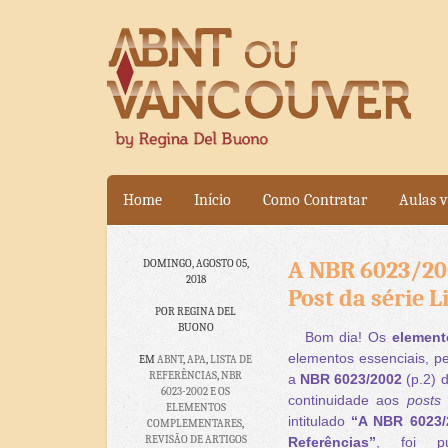
Home
Início
Como Contratar
Aulas v
A NBR 6023/20
DOMINGO, AGOSTO 05,
2018
Post da série L
POR REGINA DEL
BUONO
Bom dia! Os
element
elementos essenciais, p
EM
ABNT
,
APA
,
LISTA DE
REFERÊNCIAS
,
NBR
a
NBR 6023/2002
(p.2) 
6023-2002 E OS
continuidade aos
posts
a
ELEMENTOS
intitulado
“A NBR 6023/2
COMPLEMENTARES
,
REVISÃO DE ARTIGOS
Referências”
, foi p