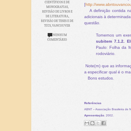
CIENTÍFICOS E DE
[
http://www.abntouvanco
MONOGRAFIAS
,
A definição contida na
REVISÃO DE LIVROS E
DE LITERATURA
,
adicionais à determinada
REVISÃO DE TESES E DE
questão.
TCCS
,
VANCOUVER
Tomemos um exemp
NENHUM
COMENTÁRIO
subitem 7.1.2.
E
Paulo: Folha da Ma
rodoviário.
Note(m) que as informaçõe
a especificar qual é o m
Bons estudos.
Referências
ABNT – Associação Brasileira de 
Apresentação
. 2002.