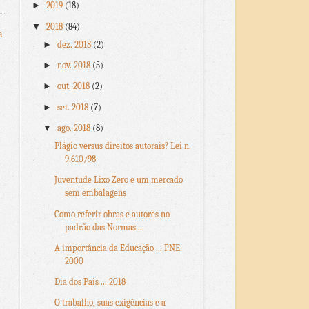
►
2019
(18)
▼
2018
(84)
a
►
dez. 2018
(2)
►
nov. 2018
(5)
►
out. 2018
(2)
►
set. 2018
(7)
▼
ago. 2018
(8)
Plágio versus direitos autorais? Lei n.
9.610/98
Juventude Lixo Zero e um mercado
sem embalagens
Como referir obras e autores no
padrão das Normas ...
A importância da Educação ... PNE
2000
Dia dos Pais ... 2018
O trabalho, suas exigências e a