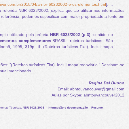
uver.com.br/2018/04/a-nbr-60232002-e-os-elementos.html
].
...
 referida NBR 6023/2002, explica que ao utilizarmos informações
 referência, podemos especificar com maior propriedade a fonte em
lo utilizado pela própria
NBR 6023/2002 (p.3)
, contido no
lementos complementares
:
BRASIL: roteiros turísticos. São
nhã, 1995, 319p., il. (Roteiros turísticos Fiat). Inclui mapa
s: “(Roteiros turísticos Fiat). Inclui mapa rodoviário.” Destinam-se
anual mencionado.
Regina Del Buono
Email: abntouvancouver@gmail.com
Aulas por Skype: abntouvancouver2012
Normas Técnicas.
NBR 6028/2003 – Informação e documentação – Resumo –