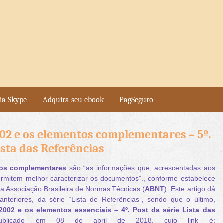
ia Skype
Adquira seu ebook
PagSeguro
02 e os elementos complementares – 5º.
ista das Referências
os complementares
são “as informações que, acrescentadas aos
ermitem melhor caracterizar os documentos”., conforme estabelece
da Associação Brasileira de Normas Técnicas (
ABNT
). Este artigo dá
nteriores, da série “Lista de Referências”, sendo que o último,
002 e os elementos essenciais – 4º. Post da série Lista das
ublicado em 08 de abril de 2018, cujo link é: