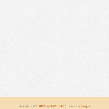
Copyright ©
2026
ABNT ou VANCOUVER ?
| Powered by
Blogger