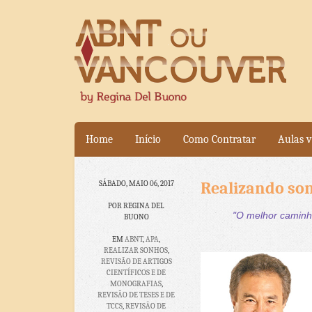
Home
Início
Como Contratar
Aulas v
Realizando son
SÁBADO, MAIO 06, 2017
POR REGINA DEL
"O melhor caminh
BUONO
EM
ABNT
,
APA
,
REALIZAR SONHOS
,
REVISÃO DE ARTIGOS
CIENTÍFICOS E DE
MONOGRAFIAS
,
REVISÃO DE TESES E DE
TCCS
,
REVISÃO DE