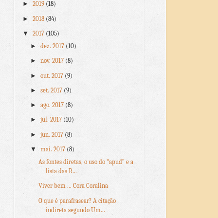
►
2019
(18)
►
2018
(84)
▼
2017
(105)
►
dez. 2017
(10)
►
nov. 2017
(8)
►
out. 2017
(9)
►
set. 2017
(9)
►
ago. 2017
(8)
►
jul. 2017
(10)
►
jun. 2017
(8)
▼
mai. 2017
(8)
As fontes diretas, o uso do “apud” e a
lista das R...
Viver bem ... Cora Coralina
O que é parafrasear? A citação
indireta segundo Um...