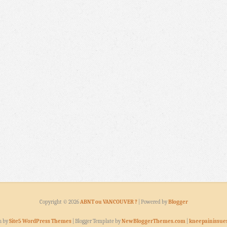
Copyright ©
2026
ABNT ou VANCOUVER ?
| Powered by
Blogger
n by
Site5 WordPress Themes
| Blogger Template by
NewBloggerThemes.com
|
kneepainissue