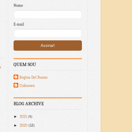
Nome
E-mail
QUEM SOU
a
Regina Del Buono
Unknown
BLOG ARCHIVE
►
2021
(4)
►
2020
(53)