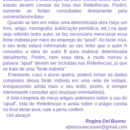
estudo devem constar da lista das Referências. Porém,
somente as fontes consultadas diretamente pelo
universitário/redator.
Quando se tem em mãos uma determinada obra (seja um
livro, artigo, monografia, publicação periódica, etc.) na qual
seja referido outro autor, se faz necessário mencionar essa
fonte indireta por meio do emprego do “apud”. Ao fazer isso,
o seu texto estará informando ao seu leitor que o autor A
consultou a obra do autor B para elaborar determinada
ideia/trecho. Porém, nem essa obra, e muito menos a
palavra "apud" devem ser incluídas nas Referências, já que
se trata de uma "fonte indireta".
Entretanto, caso o aluno queira, poderá incluir os dados
completos dessa fonte indireta em uma nota de rodapé,
enriquecendo ainda mais o seu texto, porém, é sempre
interessante consultar a(o) seu(sua) orientador(a).
A lista completa de meus artigos anteriores sobre o uso do
“apud”, lista de Referências e ainda sobre o plágio consta
no final deste post, vale a pena conferir.
Um abraço!
Regina Del Buono
abntouvancouver@gmail.com