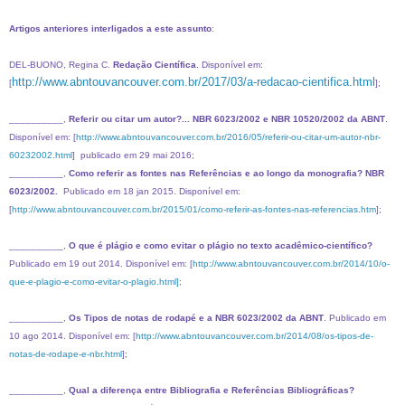
Artigos anteriores interligados a este assunto
:
DEL-BUONO, Regina C.
Redação Científica
. Disponível em:
http://www.abntouvancouver.com.br/2017/03/a-redacao-cientifica.html
[
];
__________,
Referir ou citar um autor?... NBR 6023/2002 e NBR 10520/2002 da ABNT
.
Disponível em: [
http://www.abntouvancouver.com.br/2016/05/referir-ou-citar-um-autor-nbr-
60232002.html
] publicado em 29 mai 2016;
__________,
Como referir as fontes nas Referências e ao longo da monografia? NBR
6023/2002.
Publicado em 18 jan 2015. Disponível em:
[
http://www.abntouvancouver.com.br/2015/01/como-referir-as-fontes-nas-referencias.htm
]
;
__________,
O que é plágio e como evitar o plágio no texto acadêmico-científico?
Publicado em 19 out 2014. Disponível em: [
http://www.abntouvancouver.com.br/2014/10/o-
que-e-plagio-e-como-evitar-o-plagio.html]
;
__________,
Os Tipos de notas de rodapé e a NBR 6023/2002 da ABNT
. Publicado em
10 ago 2014. Disponível em: [
http://www.abntouvancouver.com.br/2014/08/os-tipos-de-
notas-de-rodape-e-nbr.html
];
__________,
Qual a diferença entre Bibliografia e Referências Bibliográficas?