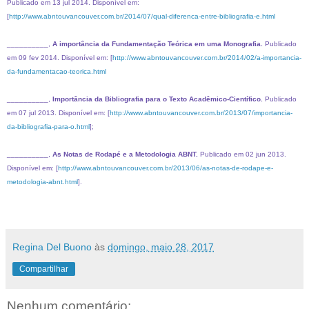
Publicado em 13 jul 2014. Disponível em:
[
http://www.abntouvancouver.com.br/2014/07/qual-diferenca-entre-bibliografia-e.html
__________,
A importância da Fundamentação Teórica em uma Monografia.
Publicado
em 09 fev 2014. Disponível em: [
http://www.abntouvancouver.com.br/2014/02/a-importancia-
da-fundamentacao-teorica.html
__________,
Importância da Bibliografia para o Texto Acadêmico-Científico.
Publicado
em 07 jul 2013. Disponível em: [
http://www.abntouvancouver.com.br/2013/07/importancia-
da-bibliografia-para-o.html
];
__________,
As Notas de Rodapé e a Metodologia ABNT.
Publicado em 02 jun 2013.
Disponível em: [
http://www.abntouvancouver.com.br/2013/06/as-notas-de-rodape-e-
metodologia-abnt.html
].
Regina Del Buono
às
domingo, maio 28, 2017
Compartilhar
Nenhum comentário: