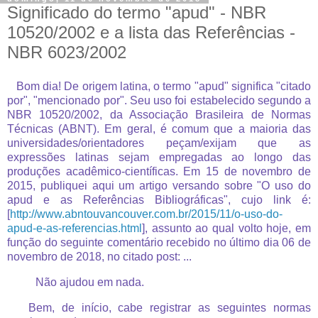
Significado do termo "apud" - NBR
10520/2002 e a lista das Referências -
NBR 6023/2002
Bom dia! De origem latina, o termo "apud" significa "citado
por", "mencionado por". Seu uso foi estabelecido segundo a
NBR 10520/2002, da Associação Brasileira de Normas
Técnicas (ABNT). Em geral, é comum que a maioria das
universidades/orientadores peçam/exijam que as
expressões latinas sejam empregadas ao longo das
produções acadêmico-científicas. Em 15 de novembro de
2015, publiquei aqui um artigo versando sobre "O uso do
apud e as Referências Bibliográficas", cujo link é:
[
http://www.abntouvancouver.com.br/2015/11/o-uso-do-
apud-e-as-referencias.html
], assunto ao qual volto hoje, em
função do seguinte comentário recebido no último dia 06 de
novembro de 2018, no citado post: ...
Não ajudou em nada.
Bem, de início, cabe registrar as seguintes normas