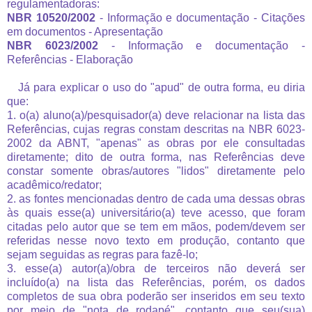
regulamentadoras:
NBR 10520/2002
- Informação e documentação - Citações
em documentos - Apresentação
NBR 6023/2002
- Informação e documentação -
Referências - Elaboração
Já para explicar o uso do "apud" de outra forma, eu diria
que:
1. o(a) aluno(a)/pesquisador(a) deve relacionar na lista das
Referências, cujas regras constam descritas na NBR 6023-
2002 da ABNT, "apenas" as obras por ele consultadas
diretamente; dito de outra forma, nas Referências deve
constar somente obras/autores "lidos" diretamente pelo
acadêmico/redator;
2. as fontes mencionadas dentro de cada uma dessas obras
às quais esse(a) universitário(a) teve acesso, que foram
citadas pelo autor que se tem em mãos, podem/devem ser
referidas nesse novo texto em produção, contanto que
sejam seguidas as regras para fazê-lo;
3. esse(a) autor(a)/obra de terceiros não deverá ser
incluído(a) na lista das Referências, porém, os dados
completos de sua obra poderão ser inseridos em seu texto
por meio de "nota de rodapé", contanto que seu(sua)