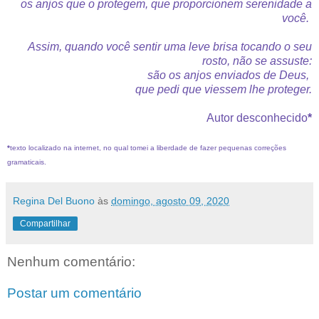
os anjos q
ue o protegem, que
proporcionem s
erenidade a
você.
Assim, quando você sentir u
ma leve brisa tocando o seu
rosto, não se assuste:
são os anjos enviados d
e Deus,
que pedi que v
iessem lhe proteger.
Autor desconhecido
*
*
texto localizado na internet, no qual tomei a liberdade de fazer pequenas correções
gramaticais.
Regina Del Buono
às
domingo, agosto 09, 2020
Compartilhar
Nenhum comentário:
Postar um comentário