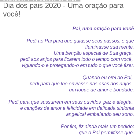
Dia dos pais 2020 - Uma oração para
você!
Pai, uma oração para você
Pedi ao Pai para que guiasse seus passos, e q
ue
iluminasse sua mente.
Uma benção especial de Sua graça,
p
edi aos anjos para ficarem todo o tempo c
om você,
vigiando-o e protegendo-o e
m tudo o que você fizer.
Quando eu orei ao Pai,
pedi para que lhe
enviasse nas asas dos anjos,
um toque d
e amor e bondade.
Pedi para que sussurrem em seus ouvidos p
az e alegria,
e
canções de amor e f
elicidade em delicada sinfonia
a
ngelical embalando seu sono.
Por fim,
fiz ainda mais um pedido:
que o Pai permitisse que,