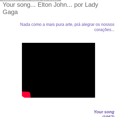
Your song... Elton John... por Lady
Gaga
Nada como a mais pura arte, prá alegrar os nossos
corações...
Your song