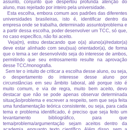
assunto, conjunto que despertou profunda atenção do
aluno, mas rejeitado por inteiro pela universidade.
Esta escolha, embora comum aos padrões das diferentes
universidades brasileiras, isto é, identificar dentro da
empresa onde se trabalha, determinado assunto/problema e
a partir dessa escolha, poder desenvolver um TCC, só que,
no caso específico, não foi aceito.
Veja(m), estou destacando que o(a) aluno(a)/redator(a)
deve estar alinhado com seu(sua) orientador(a), de forma
que o tema a ser desenvolvido seja do interesse de ambos,
permitindo que seu entrosamento resulte na aprovação
desse TCC/monografia.
Sem ter o intuito de criticar a escolha desse aluno, ou seja,
o despertamento do interesse desse aluno por
circunstâncias em seu âmbito laboral, até porque isto é
muito comum, e via de regra, muito bem aceito, devo
destacar que não se pode apenas observar determinada
situação/problema e escrever a respeito, sem que seja feita
uma fundamentação teórica consistente, ou seja, para cada
tema e problema identificado, é preciso que seja feito um
levantamento bibliográfico, para que
tema/problema/argumentação sejam aceitos dentro da
academia, enquanto texto científico. Além disso, sem a