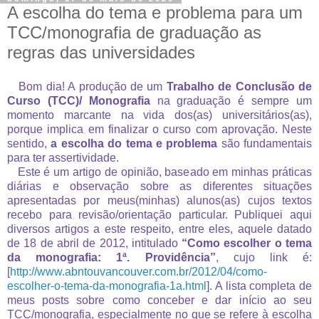
A escolha do tema e problema para um
TCC/monografia de graduação as
regras das universidades
Bom dia! A produção de um
Trabalho de Conclusão de
Curso (TCC)/ Monografia
na graduação é sempre um
momento marcante na vida dos(as) universitários(as),
porque implica em finalizar o curso com aprovação. Neste
sentido,
a escolha do tema e problema
são fundamentais
para ter assertividade.
Este é um artigo de opinião, baseado em minhas práticas
diárias e observação sobre as diferentes situações
apresentadas por meus(minhas) alunos(as) cujos textos
recebo para revisão/orientação particular. Publiquei aqui
diversos artigos a este respeito, entre eles, aquele datado
de 18 de abril de 2012, intitulado
“Como escolher o tema
da monografia: 1ª. Providência”
, cujo link é:
[
http://www.abntouvancouver.com.br/2012/04/como-
escolher-o-tema-da-monografia-1a.html
]. A lista completa de
meus posts sobre como conceber e dar início ao seu
TCC/monografia, especialmente no que se refere à escolha