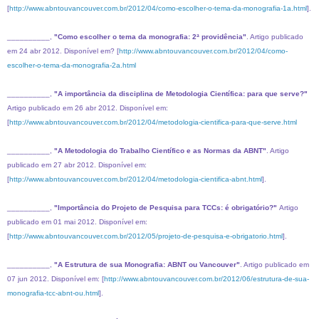
[
http://www.abntouvancouver.com.br/2012/04/como-escolher-o-tema-da-monografia-1a.html
].
__________,
"Como escolher o tema da monografia: 2ª providência"
. Artigo publicado
em 24 abr 2012. Disponível em? [
http://www.abntouvancouver.com.br/2012/04/como-
escolher-o-tema-da-monografia-2a.html
__________,
"A importância da disciplina de Metodologia Científica: para que serve?"
Artigo publicado em 26 abr 2012. Disponível em:
[
http://www.abntouvancouver.com.br/2012/04/metodologia-cientifica-para-que-serve.html
__________,
"A Metodologia do Trabalho Científico e as Normas da ABNT"
. Artigo
publicado em 27 abr 2012. Disponível em:
[
http://www.abntouvancouver.com.br/2012/04/metodologia-cientifica-abnt.html
].
__________,
"Importância do Projeto de Pesquisa para TCCs: é obrigatório?"
Artigo
publicado em 01 mai 2012. Disponível em:
[
http://www.abntouvancouver.com.br/2012/05/projeto-de-pesquisa-e-obrigatorio.html
].
__________,
"A Estrutura de sua Monografia: ABNT ou Vancouver"
. Artigo publicado em
07 jun 2012. Disponível em: [
http://www.abntouvancouver.com.br/2012/06/estrutura-de-sua-
monografia-tcc-abnt-ou.html
].