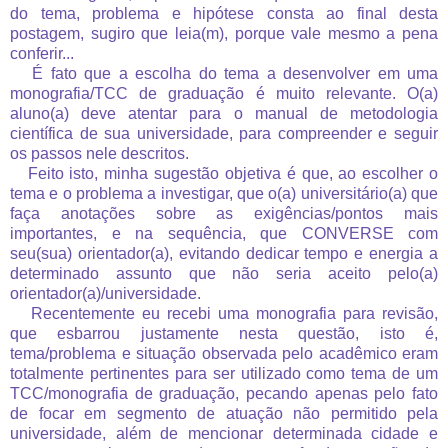
do tema, problema e hipótese consta ao final desta
postagem, sugiro que leia(m), porque vale mesmo a pena
conferir...
É fato que a escolha do tema a desenvolver em uma
monografia/TCC de graduação é muito relevante. O(a)
aluno(a) deve atentar para o manual de metodologia
científica de sua universidade, para compreender e seguir
os passos nele descritos.
Feito isto, minha sugestão objetiva é que, ao escolher o
tema e o problema a investigar, que o(a) universitário(a) que
faça anotações sobre as exigências/pontos mais
importantes, e na sequência, que CONVERSE com
seu(sua) orientador(a), evitando dedicar tempo e energia a
determinado assunto que não seria aceito pelo(a)
orientador(a)/universidade.
Recentemente eu recebi uma monografia para revisão,
que esbarrou justamente nesta questão, isto é,
tema/problema e situação observada pelo acadêmico eram
totalmente pertinentes para ser utilizado como tema de um
TCC/monografia de graduação, pecando apenas pelo fato
de focar em segmento de atuação não permitido pela
universidade, além de mencionar determinada cidade e