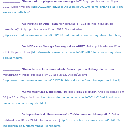
__________,
"Como evitar o plágio em sua monografia?"
Artigo publicado em 09 jun
2012. Disponível em: [
http://www.abntouvancouver.com.br/2012/06/como-evitar-o-plagio-em-
sua-monografia.html
].
__________,
"As normas da ABNT para Monografias e TCCs (textos acadêmico-
científicos)
". Artigo publicado em 11 jun 2012. Disponível em:
[
http://www.abntouvancouver.com.br/2012/06/abnt-e-as-nbrs-para-monografias-e-tccs.html
].
__________,
"As NBRs e as Monografias segundo a ABNT"
. Artigo publicado em 12 jun
2012. Disponível em: [
http://www.abntouvancouver.com.br/2012/06/nbrs-e-as-monografias-
pela-abnt.html
].
__________,
"Como fazer o Levantamento de Autores para a Bibliografia de sua
Monografia?"
Artigo publicado em 19 ago 2012. Disponível em:
[
http://www.abntouvancouver.com.br/2012/08/bibliografia-ou-referencias-importancia.html
].
__________.
"Como fazer uma Monografia - Délcio Vieira Salomon"
. Artigo publicado em
05 jan 2014. Disponível em: [
http://www.abntouvancouver.com.br/2014/01/delcio-salomon-
como-fazer-uma-monografia.html
].
__________.
"A importância da Fundamentação Teórica em uma Monografia"
. Artigo
publicado em 09 fev 2014. Disponível em: [
http://www.abntouvancouver.com.br/2014/02/a-
importancia-da-fundamentacao-teorica.html
].