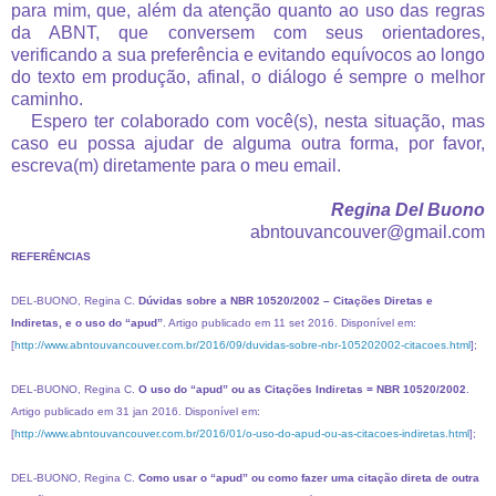
para mim, que, além da atenção quanto ao uso das regras
da ABNT, que conversem com seus orientadores,
verificando a sua preferência e evitando equívocos ao longo
do texto em produção, afinal, o diálogo é sempre o melhor
caminho.
Espero ter colaborado com você(s), nesta situação, mas
caso eu possa ajudar de alguma outra forma, por favor,
escreva(m) diretamente para o meu email.
Regina Del Buono
abntouvancouver@gmail.com
REFERÊNCIAS
DEL-BUONO, Regina C.
Dúvidas sobre a NBR 10520/2002 – Citações Diretas e
Indiretas, e o uso do “apud”
. Artigo publicado em 11 set 2016. Disponível em:
[
http://www.abntouvancouver.com.br/2016/09/duvidas-sobre-nbr-105202002-citacoes.html
];
DEL-BUONO, Regina C.
O uso do “apud” ou as Citações Indiretas = NBR 10520/2002
.
Artigo publicado em 31 jan 2016. Disponível em:
[
http://www.abntouvancouver.com.br/2016/01/o-uso-do-apud-ou-as-citacoes-indiretas.html
];
DEL-BUONO, Regina C.
Como usar o “apud” ou como fazer uma citação direta de outra