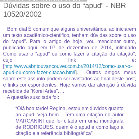
Dúvidas sobre o uso do “apud” - NBR
10520/2002
Bom dia! É comum que alguns universitários, ao iniciarem
um texto acadêmico-científico, tenham dúvidas sobre o uso
do “apud”. Para o artigo de hoje, vou mencionar outro,
publicado aqui em 07 de dezembro de 2014, intitulado
Como usar o “apud” ou como fazer a citação da citação”,
cujo link é:
[
http://www.abntouvancouver.com.br/2014/12/como-usar-o-
apud-ou-como-fazer-citacao.html
].
Outros artigos meus
sobre este assunto podem ser avistados ao final deste post,
e links correspondentes. Hoje vamos dar atenção à dúvida
recebida de “Korel Artes”. ...
A questão suscitada foi:
“Olá boa tarde! Regina, estou em dúvidas quanto
ao apud. Veja bem... Tem uma citação do autor
MARCANINI que foi citada em uma monógrafa
de RODRIGUES, quem é o apud e como faço a
citação e a referência bibliográfica”