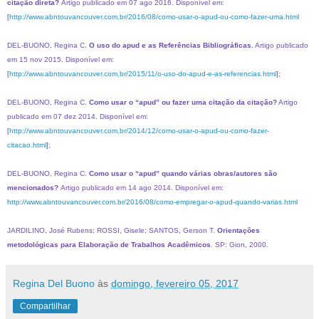
citação direta?
Artigo publicado em 07 ago 2016. Disponível em:
[
http://www.abntouvancouver.com.br/2016/08/como-usar-o-apud-ou-como-fazer-uma.html
DEL-BUONO, Regina C.
O uso do apud e as Referências Bibliográficas.
Artigo publicado
em 15 nov 2015. Disponível em:
[
http://www.abntouvancouver.com.br/2015/11/o-uso-do-apud-e-as-referencias.html
];
DEL-BUONO, Regina C.
Como usar o “apud” ou fazer uma citação da citação?
Artigo
publicado em 07 dez 2014. Disponível em:
[
http://www.abntouvancouver.com.br/2014/12/como-usar-o-apud-ou-como-fazer-
citacao.html
];
DEL-BUONO, Regina C.
Como usar o “apud” quando várias obras/autores são
mencionados?
Artigo publicado em 14 ago 2014. Disponível em:
http://www.abntouvancouver.com.br/2016/08/como-empregar-o-apud-quando-varias.html
JARDILINO, José Rubens; ROSSI, Gisele; SANTOS, Gerson T.
Orientações
metodológicas para Elaboração de Trabalhos Acadêmicos
. SP: Gion, 2000.
Regina Del Buono
às
domingo, fevereiro 05, 2017
Compartilhar