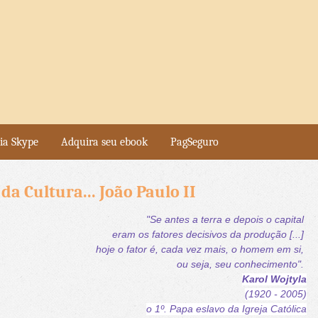
ia Skype
Adquira seu ebook
PagSeguro
a Cultura... João Paulo II
"Se antes a terra
e depois o capital
eram os fatores decisivos
da produção [...]
hoje o fator é, cada vez mais,
o homem em si,
ou seja,
seu conhecimento".
Karol Wojtyla
(1920 - 2005)
o 1º. Papa eslavo da Igreja Católica