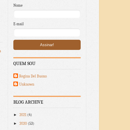
Nome
E-mail
a
QUEM SOU
Regina Del Buono
Unknown
BLOG ARCHIVE
►
2021
(4)
►
2020
(53)