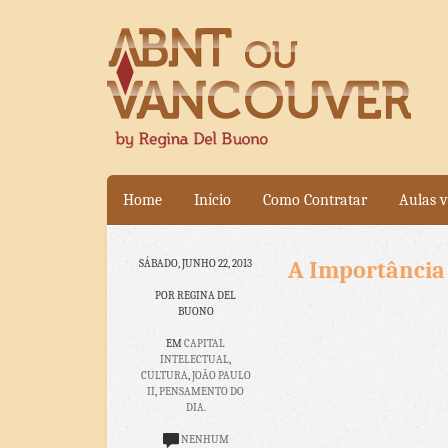
Home
Início
Como Contratar
Aulas v
A Importância d
SÁBADO, JUNHO 22, 2013
POR REGINA DEL
BUONO
EM
CAPITAL
INTELECTUAL
,
CULTURA
,
JOÃO PAULO
II
,
PENSAMENTO DO
DIA.
NENHUM