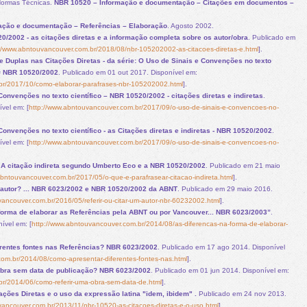
Normas Técnicas.
NBR 10520 – Informação e documentação – Citações em documentos –
ação e documentação – Referências – Elaboração
. Agosto 2002.
0/2002 - as citações diretas e a informação completa sobre os autor/obra
. Publicado em
://www.abntouvancouver.com.br/2018/08/nbr-105202002-as-citacoes-diretas-e.html
].
 Duplas nas Citações Diretas - da série: O Uso de Sinais e Convenções no texto
s = NBR 10520/2002
. Publicado em 01 out 2017. Disponível em:
br/2017/10/como-elaborar-parafrases-nbr-105202002.html
].
Convenções no texto científico – NBR 10520/2002 - citações diretas e indiretas
.
vel em: [
http://www.abntouvancouver.com.br/2017/09/o-uso-de-sinais-e-convencoes-no-
Convenções no texto científico - as Citações diretas e indiretas - NBR 10520/2002
.
vel em: [
http://www.abntouvancouver.com.br/2017/09/o-uso-de-sinais-e-convencoes-no-
 A citação indireta segundo Umberto Eco e a NBR 10520/2002
. Publicado em 21 maio
abntouvancouver.com.br/2017/05/o-que-e-parafrasear-citacao-indireta.html
].
m autor? ... NBR 6023/2002 e NBR 10520/2002 da ABNT
. Publicado em 29 maio 2016.
vancouver.com.br/2016/05/referir-ou-citar-um-autor-nbr-60232002.html
].
forma de elaborar as Referências pela ABNT ou por Vancouver... NBR 6023/2003”
.
ível em: [
http://www.abntouvancouver.com.br/2014/08/as-diferencas-na-forma-de-elaborar-
rentes fontes nas Referências? NBR 6023/2002
. Publicado em 17 ago 2014. Disponível
om.br/2014/08/como-apresentar-diferentes-fontes-nas.html
].
obra sem data de publicação? NBR 6023/2002
. Publicado em 01 jun 2014. Disponível em:
br/2014/06/como-referir-uma-obra-sem-data-de.html
].
ações Diretas e o uso da expressão latina "idem, ibidem" .
Publicado em 24 nov 2013.
vancouver.com.br/2013/11/nbr-10520-as-citacoes-diretas-e-o-uso.html
].