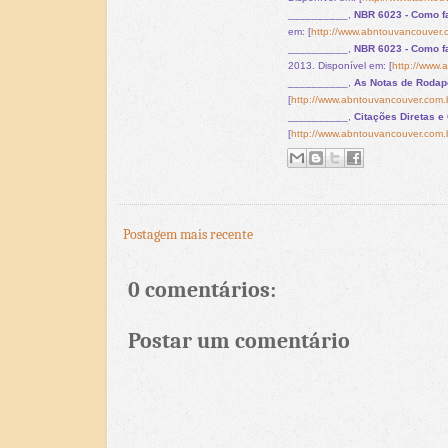
__________,
NBR 6023 - Como fa
em: [
http://www.abntouvancouver.c
__________,
NBR 6023 - Como f
2013. Disponível em: [
http://www.
__________,
As Notas de Rodap
[
http://www.abntouvancouver.com.
__________,
Citações Diretas e
[
http://www.abntouvancouver.com.br
Postagem mais recente
0 comentários:
Postar um comentário