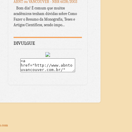
ABNT ou VANCOUVER - NBR 6028/2003
Bom dia! É comum que muitos
acadêmicos tenham dúvidas sobre Como
Fazer o Resumo da Monografia, Teses e
Artigos Científicos, sendo impo...
DIVULGUE
s.com