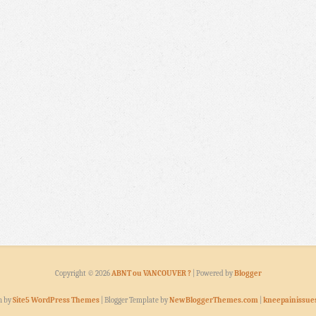
Copyright ©
2026
ABNT ou VANCOUVER ?
| Powered by
Blogger
n by
Site5 WordPress Themes
| Blogger Template by
NewBloggerThemes.com
|
kneepainissue