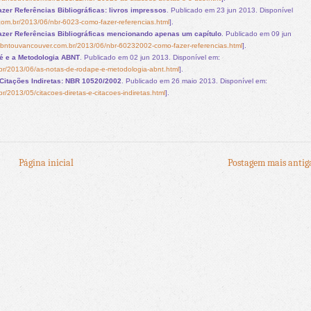
zer Referências Bibliográficas: livros impressos
. Publicado em 23 jun 2013. Disponível
om.br/2013/06/nbr-6023-como-fazer-referencias.html
].
azer Referências Bibliográficas mencionando apenas um capítulo
. Publicado em 09 jun
abntouvancouver.com.br/2013/06/nbr-60232002-como-fazer-referencias.html
].
é e a Metodologia ABNT
. Publicado em 02 jun 2013. Disponível em:
br/2013/06/as-notas-de-rodape-e-metodologia-abnt.html
].
 Citações Indiretas: NBR 10520/2002
. Publicado em 26 maio 2013. Disponível em:
/2013/05/citacoes-diretas-e-citacoes-indiretas.html
].
Página inicial
Postagem mais antig