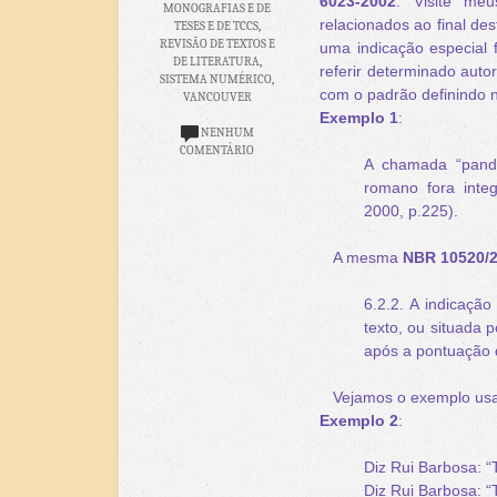
6023-2002
. Visite meu
MONOGRAFIAS E DE
relacionados ao final d
TESES E DE TCCS
,
REVISÃO DE TEXTOS E
uma indicação especial f
DE LITERATURA
,
referir determinado auto
SISTEMA NUMÉRICO
,
com o padrão definindo 
VANCOUVER
Exemplo 1
:
NENHUM
COMENTÁRIO
A chamada “pandec
romano fora inte
2000, p.225).
A mesma
NBR 10520/
6.2.2. A indicaçã
texto, ou situada 
após a pontuação 
Vejamos o exemplo usa
Exemplo 2
:
Diz Rui Barbosa: “T
Diz Rui Barbosa: “