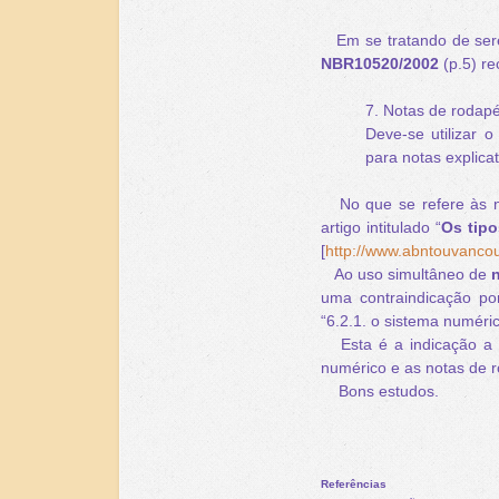
Em se tratando de serem
NBR10520/2002
(p.5) r
7. Notas de rodap
Deve-se utilizar 
para notas explicativ
No que se refere às no
artigo intitulado “
Os tip
[
http://www.abntouvancou
Ao uso simultâneo de
uma contraindicação po
“6.2.1. o sistema numéri
Esta é a indicação a q
numérico e as notas de 
Bons estudos.
Referências