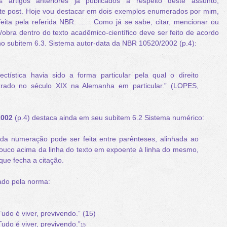
s artigos anteriores já publicados a respeito deste assunto,
este post. Hoje vou destacar em dois exemplos enumerados por mim,
eita pela referida NBR. ...
Como já se sabe, citar, mencionar ou
r/obra dentro do texto acadêmico-científico deve ser feito de acordo
no subitem 6.3. Sistema autor-data da NBR 10520/2002 (p.4):
tística havia sido a forma particular pela qual o direito
grado no século XIX na Alemanha em particular.” (LOPES,
2002
(p.4) destaca ainda em seu subitem 6.2 Sistema numérico:
o da numeração pode ser feita entre parênteses, alinhada ao
pouco acima da linha do texto em expoente à linha do mesmo,
que fecha a citação.
do pela norma:
udo é viver, previvendo.” (15)
Tudo é viver, previvendo.”
15