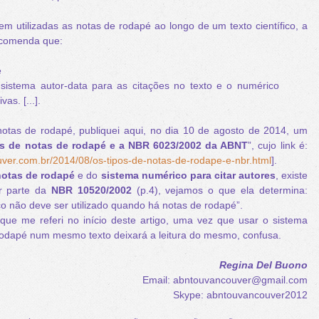
 utilizadas as notas de rodapé ao longo de um texto científico, a
ecomenda que:
é
o sistema autor-data para as citações no texto e o numérico
as. [...].
tas de rodapé, publiquei aqui, no dia 10 de agosto de 2014, um
os de notas de rodapé e a NBR 6023/2002 da ABNT
”, cujo link é:
ver.com.br/2014/08/os-tipos-de-notas-de-rodape-e-nbr.html
].
notas de rodapé
e do
sistema numérico para citar autores
, existe
r parte da
NBR 10520/2002
(p.4), vejamos o que ela determina:
co não deve ser utilizado quando há notas de rodapé”.
ue me referi no início deste artigo, uma vez que usar o sistema
rodapé num mesmo texto deixará a leitura do mesmo, confusa.
Regina Del Buono
Email: abntouvancouver@gmail.com
Skype: abntouvancouver2012