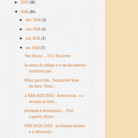
►
2019
(18)
▼
2018
(84)
►
dez. 2018
(2)
►
nov. 2018
(5)
►
out. 2018
(2)
▼
set. 2018
(7)
"Ave Maria"... U2 e Pavarotti
As notas de rodapé e o uso do sistema
numérico par...
Olhar para trás... Guimarães Rosa -
da obra: "Gran...
A NBR 6023/2002 - Referências - e a
menção ao leva...
Atentado à democracia ... Prof.
Lupércio Rizzo
NBR 10520/2002 - as citações diretas
e a informaçã...