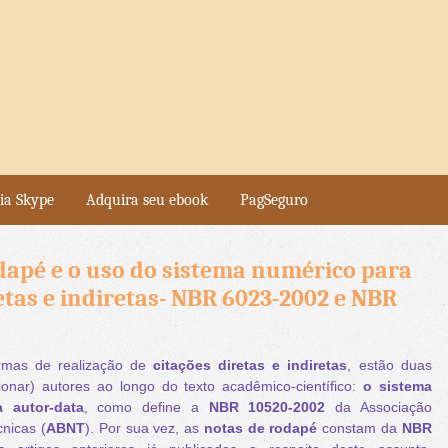
ia Skype
Adquira seu ebook
PagSeguro
dapé e o uso do sistema numérico para
retas e indiretas- NBR 6023-2002 e NBR
rmas de realização de
citações diretas e indiretas
, estão duas
ionar) autores ao longo do texto acadêmico-científico:
o sistema
 autor-data
, como define a
NBR 10520-2002
da Associação
nicas (
ABNT
). Por sua vez, as
notas de rodapé
constam da
NBR