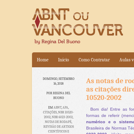
Home
Início
Como Contratar
Aulas v
As notas de ro
DOMINGO, SETEMBRO
16, 2018
as citações di
POR REGINA DEL
10520-2002
BUONO
EM
ABNT
,
APA
,
Bom dia! Entre as fo
CITAÇÕES
,
NBR 10520-
formas de referir (menc
2002
,
NBR 6023-2002
,
numérico e o sistema
NOTAS DE RODAPÉ
,
REVISÃO DE ARTIGOS
Brasileira de Normas Téc
CIENTÍFICOS E