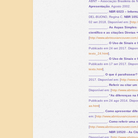
ABNT – Associação Brasileira de 
Apresentação
. Agosto 2002.
__________,
NBR 6023 – Inform
DEL-BUONO, Regina C.
NBR 1052
02 set 2018. Disponível em: [
http
__________,
As Aspas Simples e
científico e as citações Direta
[
http://www.abntouvancouver.com.
__________,
O Uso de Sinais e 
Publicado em 24 set 2017. Disponí
texto_24.html
].
__________,
O Uso de Sinais e 
Publicado em 17 set 2017. Disponí
texto.html
].
________,
O que é parafrasear?
2017. Disponível em: [
http://www.
__________,
Referir ou citar u
Disponível em: [
http://www.abntou
__________,
“As diferenças na 
Publicado em 24 ago 2014. Dispon
as.html
]
________,
Como apresentar dife
em: [
http://www.abntouvancouver.c
__________,
Como referir uma 
[
http://www.abntouvancouver.com.
__________,
NBR 10520 - As Cit
Disponível em: [
http://www.abntou