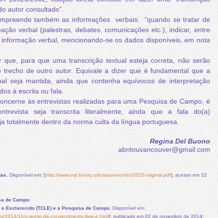
 do autor consultado”.
reende também as informações verbais: “quando se tratar de
ação verbal (palestras, debates, comunicações etc.), indicar, entre
 informação verbal, mencionando-se os dados disponíveis, em nota
 que, para que uma transcrição textual esteja correta, não serão
 trecho de outro autor. Equivale a dizer que é fundamental que a
ginal seja mantida, ainda que contenha equívocos de interpretação
dos à escrita ou fala.
ncerne às entrevistas realizadas para uma Pesquisa de Campo, é
trevista seja transcrita literalmente, ainda que a fala do(a)
eja totalmente dentro da norma culta da língua portuguesa.
Regina Del Buono
abntouvancouver@gmail.com
tas.
Disponível em: [
http://www.usjt.br/arq.urb/arquivos/nbr10520-original.pdf
]; acesso em 22
isa de Campo
:
 e Esclarecido (TCLE) e a Pesquisa de Campo
. Disponível em:
r/2014/11/o-termo-de-consentimento-livre-e.html
]; publicado em 02 de novembro de 2014;