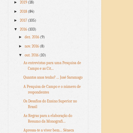
►
2019
(18)
►
2018
(84)
►
2017
(105)
▼
2016
(103)
►
dez. 2016
(9)
►
nov. 2016
(8)
▼
out. 2016
(10)
As entrevistas para uma Pesquisa de
Campo e as Cit...
Quantos anos tenho? ... José Saramago
A Pesquisa de Campo e o número de
respondentes
Os Desafios do Ensino Superior no
Brasil
As Regras para a elaboração do
Resumo da Monografi...
Apressa-te a viver bem... Sêneca