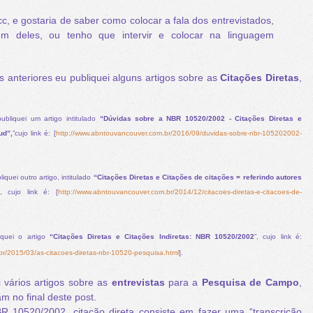
cc, e gostaria de saber como colocar a fala dos entrevistados,
m deles, ou tenho que intervir e colocar na linguagem
nteriores eu publiquei alguns artigos sobre as
Citações Diretas
,
publiquei um artigo intitulado
“Dúvidas sobre a NBR 10520/2002 - Citações Diretas e
ud”,
”cujo link é: [
http://www.abntouvancouver.com.br/2016/09/duvidas-sobre-nbr-105202002-
liquei outro artigo, intitulado
“Citações Diretas e Citações de citações = referindo autores
”, cujo link é: [
http://www.abntouvancouver.com.br/2014/12/citacoes-diretas-e-citacoes-de-
iquei o artigo
“Citações Diretas e Citações Indiretas: NBR 10520/2002
”, cujo link é:
r/2015/03/as-citacoes-diretas-nbr-10520-pesquisa.html
].
vários artigos sobre as
entrevistas
para a
Pesquisa de Campo
,
am no final deste post.
0520/2002, citação direta consiste em fazer uma “transcrição