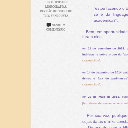
CIENTÍFICOS E DE
MONOGRAFIAS
,
"estou fazendo o t
REVISÃO DE TESES E DE
se é da linguage
TCCS
,
VANCOUVER
acadêmica?"...
NENHUM
COMENTÁRIO
Bem, em oportunidades a
foram eles:
em
11 de setembro de 2016
, 
Indiretas, e sobre o uso do “ap
citacoes.html
];
em
14 de dezembro de 2014
, pub
dentro e fora do parênteses
citacoes.html
];
em
29 de maio de 2013
, publ
[
http://www.abntouvancouver.com.b
Por sua vez, publiquei 
cujas datas e links const
De acordo com a NBR 1