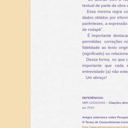
textual de parte da obra
Essa mesma regra comp
dados obtidos por inform
parênteses, a expressão
de rodapé”.
É importante destacar
permitidas
correções no
fidelidade ao texto ori
(significado) ou relaciona
Dessa forma, no que co
importante que cada en
entrevistado (a) não est
Um abraço!
REFERÊNCIAS:
NBR 10520/2002 –
Citações dire
jan 2015.
Artigos anteriores sobre Pesqu
O Termo de Consentimento Livre
[
http://www.abntouvancouver.com.b