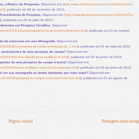
: o Roteiro de Perguntas.
Disponível em:
[
http://www.abntouvancouver.com.br/2014/11/os-
tml]
; publicado em 09 de novembro de 2014;
Procedimento de Pesquisa.
Disponível em: [
http://www.abntouvancouver.com.br/2015/07/a-
l
]; publicado em 26 de julho de 2015;
edimentos em Pesquisa Científica.
Disponível
om.br/2015/10/as-principais-tecnicas-ou-procedimentos.html
]; publicado em 25 de outubro
ão da entrevista em uma Monografia.
Disponível em:
br/2016/05/a-pesquisa-de-campo-e-inclusao-da_1.html
]; publicado em 01 de maio de 2016;
os participantes de uma pesquisa de campo?
Disponível em:
/2016/06/como-classificar-ou-qualificar-os.html]
; publicado em 05 de junho de 2016;
spostas de uma pesquisa de campo à teoria?
Disponível em:
r/2016/06/como-analisar-e-associar-as-respostas.html
]; publicado em 26 de junho de 2016;
r em sua monografia os dados tabulados por outro autor?
Disponível em:
br/2016/08/pesquisa-de-campo-como-inserir-em-sua.html
]; publicado em 21 de agosto de
Página inicial
Postagem mais antig