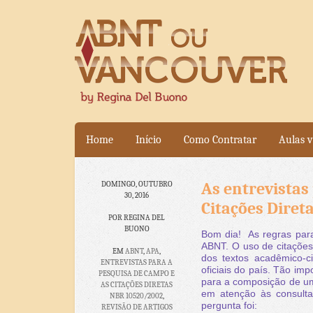
Home
Início
Como Contratar
Aulas v
As entrevistas
DOMINGO, OUTUBRO
30, 2016
Citações Diret
POR REGINA DEL
BUONO
Bom dia! As regras par
ABNT. O uso de citações
EM
ABNT
,
APA
,
dos textos acadêmico-c
ENTREVISTAS PARA A
oficiais do país. Tão im
PESQUISA DE CAMPO E
para a composição de 
AS CITAÇÕES DIRETAS
em atenção às consulta
NBR 10520/2002
,
pergunta foi:
REVISÃO DE ARTIGOS