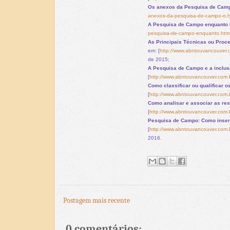
Os anexos da Pesquisa de Campo
anexos-da-pesquisa-de-campo-o.h
A Pesquisa de Campo enquanto 
pesquisa-de-campo-enquanto.htm
As Principais Técnicas ou Proc
em:
[
http://www.abntouvancouver.c
de 2015;
A Pesquisa de Campo e a inclus
[
http://www.abntouvancouver.com.
Como classificar ou qualificar 
[
http://www.abntouvancouver.com.br
Como analisar e associar as re
[
http://www.abntouvancouver.com.b
Pesquisa de Campo: Como inseri
[
http://www.abntouvancouver.com.
2016.
Postagem mais recente
0 comentários: