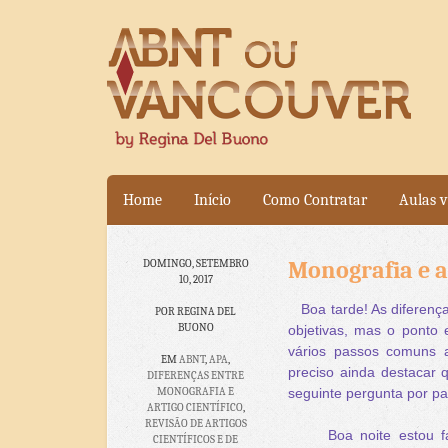
Home
Início
Como Contratar
Aulas v
Monografia e ar
DOMINGO, SETEMBRO
10, 2017
Boa tarde! As diferença
POR REGINA DEL
BUONO
objetivas, mas o ponto
vários passos comuns a
EM
ABNT
,
APA
,
preciso ainda destacar q
DIFERENÇAS ENTRE
MONOGRAFIA E
seguinte pergunta por par
ARTIGO CIENTÍFICO
,
REVISÃO DE ARTIGOS
Boa noite estou 
CIENTÍFICOS E DE