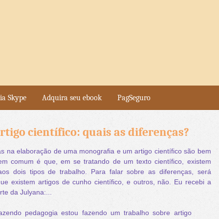
ia Skype
Adquira seu ebook
PagSeguro
tigo científico: quais as diferenças?
s na elaboração de uma monografia e um artigo científico são bem
 em comum é que, em se tratando de um texto científico, existem
os dois tipos de trabalho. Para falar sobre as diferenças, será
ue existem artigos de cunho científico, e outros, não. Eu recebi a
te da Julyana:...
fazendo pedagogia estou fazendo um trabalho sobre artigo