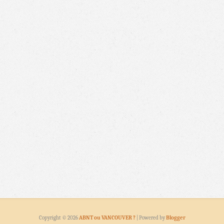
Copyright ©
2026
ABNT ou VANCOUVER ?
| Powered by
Blogger