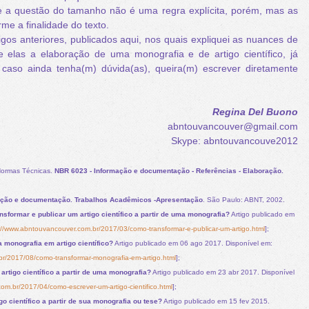
e a questão do tamanho não é uma regra explícita, porém, mas as
me a finalidade do texto.
gos anteriores, publicados aqui, nos quais expliquei as nuances de
re elas a elaboração de uma monografia e de artigo científico, já
 caso ainda tenha(m) dúvida(as), queira(m) escrever diretamente
Regina Del Buono
abntouvancouver@gmail.com
Skype: abntouvancouve2012
Normas Técnicas.
NBR 6023 - Informação e documentação - Referências - Elaboração.
ção e documentação. Trabalhos Acadêmicos -Apresentação
. São Paulo: ABNT, 2002.
sformar e publicar um artigo científico a partir de uma monografia?
Artigo publicado em
://www.abntouvancouver.com.br/2017/03/como-transformar-e-publicar-um-artigo.html
];
 monografia em artigo científico?
Artigo publicado em 06 ago 2017. Disponível em:
r/2017/08/como-transformar-monografia-em-artigo.html
];
rtigo científico a partir de uma monografia?
Artigo publicado em 23 abr 2017. Disponível
om.br/2017/04/como-escrever-um-artigo-cientifico.html
];
o científico a partir de sua monografia ou tese?
Artigo publicado em 15 fev 2015.