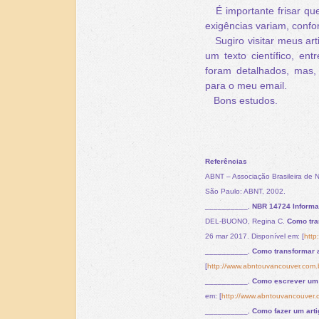
É importante frisar qu
exigências variam, confor
Sugiro visitar meus arti
um texto científico, ent
foram detalhados, mas,
para o meu email.
Bons estudos.
Referências
ABNT – Associação Brasileira de 
São Paulo: ABNT, 2002.
__________,
NBR 14724 Informa
DEL-BUONO, Regina C.
Como tran
26 mar 2017. Disponível em: [
http
__________,
Como transformar a
[
http://www.abntouvancouver.com.b
__________,
Como escrever um a
em: [
http://www.abntouvancouver.c
__________,
Como fazer um artig