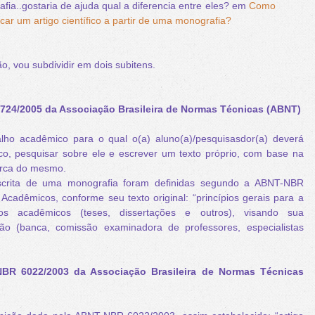
afia..gostaria de ajuda qual a diferencia entre eles? em
Como
icar um artigo científico a partir de uma monografia?
, vou subdividir em dois subitens.
724/2005 da Associação Brasileira de Normas Técnicas (ABNT)
o acadêmico para o qual o(a) aluno(a)/pesquisasdor(a) deverá
ico, pesquisar sobre ele e escrever um texto próprio, com base na
cerca do mesmo.
rita de uma monografia foram definidas segundo a ABNT-NBR
cadêmicos, conforme seu texto original: “princípios gerais para a
os acadêmicos (teses, dissertações e outros), visando sua
ição (banca, comissão examinadora de professores, especialistas
– NBR 6022/2003 da Associação Brasileira de Normas Técnicas