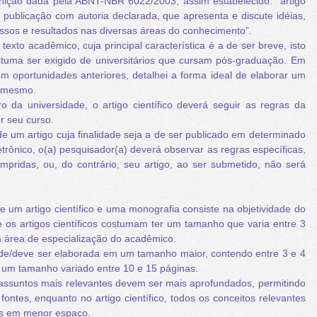
ção dada pela ABNT-NBR 6022/2003, assim estabelecido: “artigo
a publicação com autoria declarada, que apresenta e discute idéias,
ssos e resultados nas diversas áreas do conhecimento”.
exto acadêmico, cuja principal característica é a de ser breve, isto
ostuma ser exigido de universitários que cursam pós-graduação. Em
em oportunidades anteriores, detalhei a forma ideal de elaborar um
o mesmo.
da universidade, o artigo científico deverá seguir as regras da
r seu curso.
e um artigo cuja finalidade seja a de ser publicado em determinado
etrônico, o(a) pesquisador(a) deverá observar as regras específicas,
mpridas, ou, do contrário, seu artigo, ao ser submetido, não será
 um artigo científico e uma monografia consiste na objetividade do
e os artigos científicos costumam ter um tamanho que varia entre 3
a área de especialização do acadêmico.
/deve ser elaborada em um tamanho maior, contendo entre 3 e 4
 um tamanho variado entre 10 e 15 páginas.
 assuntos mais relevantes devem ser mais aprofundados, permitindo
fontes, enquanto no artigo científico, todos os conceitos relevantes
s em menor espaço.