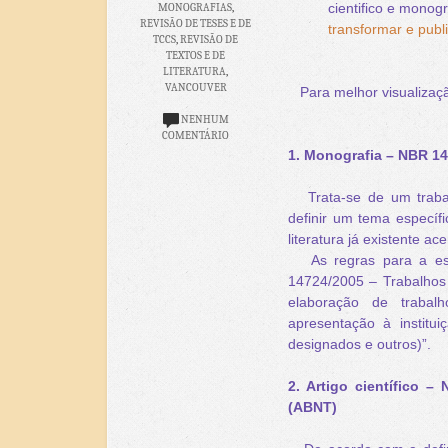
cientifico e monogr
MONOGRAFIAS
,
REVISÃO DE TESES E DE
transformar e publ
TCCS
,
REVISÃO DE
TEXTOS E DE
LITERATURA
,
VANCOUVER
Para melhor visualização
NENHUM
COMENTÁRIO
1. Monografia – NBR 14
Trata-se de um trabalh
definir um tema específ
literatura já existente a
As regras para a esc
14724/2005 – Trabalhos A
elaboração de trabalh
apresentação à institu
designados e outros)”.
2. Artigo científico 
(ABNT)