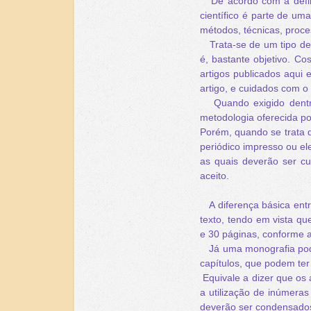
De acordo com a defini
científico é parte de um
métodos, técnicas, proce
Trata-se de um tipo de t
é, bastante objetivo. C
artigos publicados aqui 
artigo, e cuidados com 
Quando exigido dentro 
metodologia oferecida po
Porém, quando se trata d
periódico impresso ou el
as quais deverão ser cu
aceito.
A diferença básica entre
texto, tendo em vista qu
e 30 páginas, conforme 
Já uma monografia pode
capítulos, que podem ter
Equivale a dizer que os
a utilização de inúmeras 
deverão ser condensado