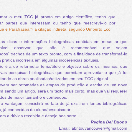
rmar o meu TCC já pronto em artigo científico, tenho que
lar partes que interessam ou tenho que reescrevê-lo por
ue é Parafrasear? a citação indireta, segundo Umberto Eco
 dicas e informações bibliográficas contidas em meus artigos
ossível observar que não é recomendável que sejam
ados” trechos de um texto pronto, com a finalidade de transformá-lo
 prática incorreria em algumas incoerências textuais.
 a de reformular tema/título e objetivo sobre os mesmos, que
vas pesquisas bibliográficas que permitam aproveitar o que já foi
isitando as obras analisadas/utilizadas em seu TCC original.
evem ser retomadas as etapas de produção e escrita de um novo
, em sendo um artigo, será um texto mais curto, mas que vai requerer
tos de maior tamanho e conteúdos.
 vantagem consistirá no fato de já existirem fontes bibliográficas
, já conhecidas do aluno/pesquisador.
om a dúvida recebida e desejo boa sorte.
Regina Del Buono
Email: abntouvancouver@gmail.com