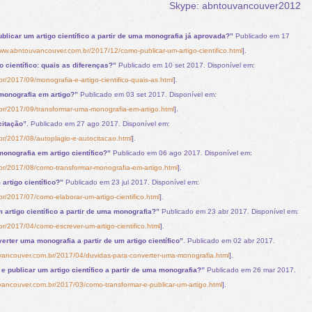
Skype: abntouvancouver2012
licar um artigo científico a partir de uma monografia já aprovada?”
Publicado em 17
www.abntouvancouver.com.br/2017/12/como-publicar-um-artigo-cientifico.html
].
o científico: quais as diferenças?”
Publicado em 10 set 2017. Disponível em:
/2017/09/monografia-e-artigo-cientifico-quais-as.html
].
monografia em artigo?”
Publicado em 03 set 2017. Disponível em:
r/2017/09/transformar-uma-monografia-em-artigo.html
].
citação”
. Publicado em 27 ago 2017. Disponível em:
r/2017/08/autoplagio-e-autocitacao.html
].
onografia em artigo científico?”
Publicado em 06 ago 2017. Disponível em:
r/2017/08/como-transformar-monografia-em-artigo.html
].
artigo científico?”
Publicado em 23 jul 2017. Disponível em:
r/2017/07/como-elaborar-um-artigo-cientifico.html
].
artigo científico a partir de uma monografia?”
Publicado em 23 abr 2017. Disponível em:
r/2017/04/como-escrever-um-artigo-cientifico.html
].
erter uma monografia a partir de um artigo científico”
. Publicado em 02 abr 2017.
vancouver.com.br/2017/04/duvidas-para-converter-uma-monografia.html
].
e publicar um artigo científico a partir de uma monografia?”
Publicado em 26 mar 2017.
vancouver.com.br/2017/03/como-transformar-e-publicar-um-artigo.html
].