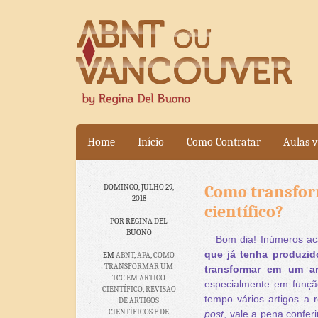
Home
Início
Como Contratar
Aulas v
Como transfor
DOMINGO, JULHO 29,
2018
científico?
POR REGINA DEL
BUONO
Bom dia! Inúmeros ac
que já tenha produzid
EM
ABNT
,
APA
,
COMO
TRANSFORMAR UM
transformar em um art
TCC EM ARTIGO
especialmente em funçã
CIENTÍFICO
,
REVISÃO
tempo vários artigos a r
DE ARTIGOS
CIENTÍFICOS E DE
post
, vale a pena confer