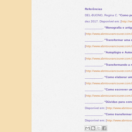
Referências
DEL-BUONO, Regina C.
“Como pub
dez 2017. Disponível em: [
http://
__________,
“Monografia e artig
[
http://www.abntouvancouver.com.br
__________,
“Transformar uma 
[
http://www.abntouvancouver.com.b
__________,
“Autoplágio e Auto
[
http://www.abntouvancouver.com.b
__________,
“Transformando a m
[
http://www.abntouvancouver.com.b
__________,
“Como elaborar um 
[
http://www.abntouvancouver.com.b
__________,
“Como escrever um 
[
http://www.abntouvancouver.com.b
__________,
“Dúvidas para conv
Disponível em: [
http://www.abntou
__________,
“Como transformar 
Disponível em: [
http://www.abntou