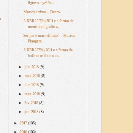
figuras e gráfic...
Mortos e vivos... Cícero
a
A NBR 14.724/2011 e a forma de
mencionar gráficos,...
Ser pai é maravilhoso! ... Marcos
Piangers
A NBR 14724/2011 e a forma de
indicar as fontes ut...
►
jun. 2018
(9)
►
mai. 2018
(8)
►
abr. 2018
(9)
►
mar. 2018
(9)
►
fev. 2018
(8)
►
jan. 2018
(8)
►
2017
(105)
►
2016
(103)