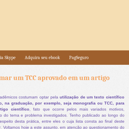
ia Skype
Adquira seu ebook
PagSeguro
mar um TCC aprovado em um artigo
adêmicos costumam optar pela
utilização de um texto científico
o, na graduação, por exemplo, seja monografia ou TCC, para
igo científico
, fato que ocorre pelos mais variados motivos,
o do tema e problema investigados. Tenho publicado ao longo do
espeito desta prática, entre eles o cuja lista consta ao final deste
ir. Voltamos hoje a este assunto, em atenção ao questionamento do