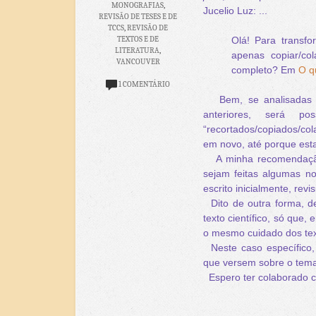
MONOGRAFIAS
,
Jucelio Luz: ...
REVISÃO DE TESES E DE
TCCS
,
REVISÃO DE
TEXTOS E DE
Olá! Para transfo
LITERATURA
,
apenas copiar/co
VANCOUVER
completo? Em
O q
1 COMENTÁRIO
Bem, se analisadas as
anteriores, será p
“recortados/copiados/col
em novo, até porque esta
A minha recomendação é
sejam feitas algumas no
escrito inicialmente, rev
Dito de outra forma, d
texto científico, só que
o mesmo cuidado dos tex
Neste caso específico, a
que versem sobre o tema
Espero ter colaborado c